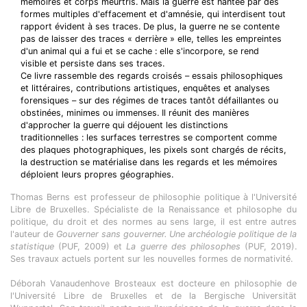
mémoires et corps meurtris. Mais la guerre est hantée par des
formes multiples d'effacement et d'amnésie, qui interdisent tout
rapport évident à ses traces. De plus, la guerre ne se contente
pas de laisser des traces « derrière » elle, telles les empreintes
d'un animal qui a fui et se cache : elle s'incorpore, se rend
visible et persiste dans ses traces.
Ce livre rassemble des regards croisés – essais philosophiques
et littéraires, contributions artistiques, enquêtes et analyses
forensiques – sur des régimes de traces tantôt défaillantes ou
obstinées, minimes ou immenses. Il réunit des manières
d'approcher la guerre qui déjouent les distinctions
traditionnelles : les surfaces terrestres se comportent comme
des plaques photographiques, les pixels sont chargés de récits,
la destruction se matérialise dans les regards et les mémoires
déploient leurs propres géographies.
Thomas Berns est professeur de philosophie politique à l'Université
Libre de Bruxelles. Spécialiste de la Renaissance et philosophe du
politique, du droit et des normes au sens large, il est entre autres
l'auteur de
Gouverner sans gouverner. Une archéologie politique de la
statistique
(PUF, 2009) et
La guerre des philosophes
(PUF, 2019).
Ses travaux actuels portent sur les nouvelles formes de normativité.
Déborah Vanaudenhove Brosteaux est docteure en philosophie de
l'Université Libre de Bruxelles et de la Bergische Universität