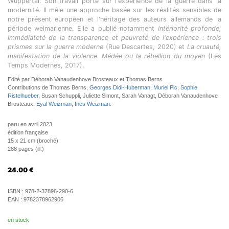
Wuppertal. Son travail porte sur l'expérience de la guerre dans la
modernité. Il mêle une approche basée sur les réalités sensibles de
notre présent européen et l'héritage des auteurs allemands de la
période weimarienne. Elle a publié notamment
Intériorité profonde,
immédiateté de la transparence et pauvreté de l'expérience : trois
prismes sur la guerre moderne
(Rue Descartes, 2020) et
La cruauté,
manifestation de la violence. Médée ou la rébellion du moyen
(Les
Temps Modernes, 2017).
Edité par Déborah Vanaudenhove Brosteaux et Thomas Berns.
Contributions de Thomas Berns,
Georges Didi-Huberman
,
Muriel Pic
,
Sophie
Ristelhueber
, Susan Schuppli, Juliette Simont, Sarah Vanagt, Déborah Vanaudenhove
Brosteaux,
Eyal Weizman
,
Ines Weizman
.
paru en avril 2023
édition française
15 x 21 cm (broché)
288 pages (ill.)
24.00
€
ISBN :
978-2-37896-290-6
EAN :
9782378962906
en stock