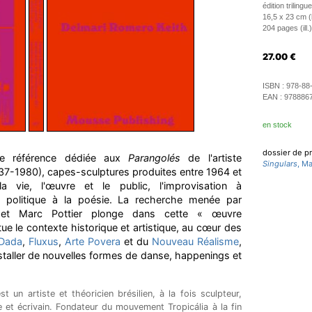
édition trilingu
16,5 x 23 cm 
204 pages (ill.)
27.00
€
ISBN :
978-88
EAN :
978886
en stock
dossier de p
 de référence dédiée aux
Parangolés
de l'artiste
Singulars
, Ma
1937-1980), capes-sculptures produites entre 1964 et
a vie, l'œuvre et le public, l'improvisation à
lte politique à la poésie. La recherche menée par
 et Marc Pottier plonge dans cette « œuvre
ue le contexte historique et artistique, au cœur des
Dada
,
Fluxus
,
Arte Povera
et du
Nouveau Réalisme
,
nstaller de nouvelles formes de danse, happenings et
t un artiste et théoricien brésilien, à la fois sculpteur,
e et écrivain. Fondateur du mouvement Tropicália à la fin