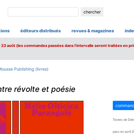
chercher
tions
éditeurs distribués
revues & magazines
inde
u 23 août (les commandes passées dans l'intervalle seront traitées en pri
ousse Publishing (livres)
tre révolte et poésie
command
Textes de Delm
paru en avril 