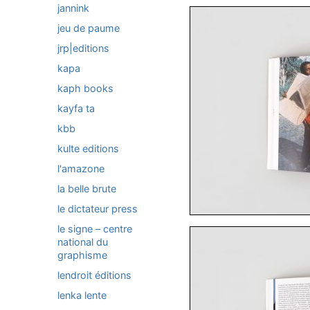
jannink
jeu de paume
jrp|editions
kapa
kaph books
kayfa ta
kbb
kulte editions
l'amazone
la belle brute
le dictateur press
le signe – centre
national du
graphisme
lendroit éditions
lenka lente