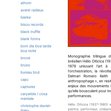
athom
avenir radieux
bierke
bisou records
black truffle
blank forms
bom dia boa tarde
boa noite
Monographie trilingue
brook
brésilien Hélio Oiticica (
bruno
1979 unissant l'art à l
l'orchestration, la révo
bureau brut
Delmari Romero Keith
capc
anthropophage », en resit
enjeux des mouvements
captures
qu'elle bousculent pour i
caryatide / cosa
performances.
mentale
Hélio Oiticica (1937-1980) es
christophe daviet-
peintre, performeur, cinéast
théry