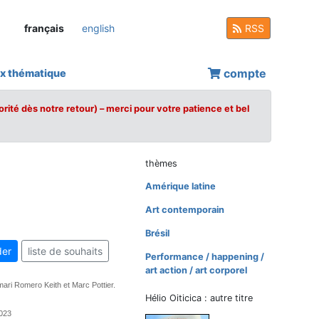
français
english
RSS
compte
x thématique
orité dès notre retour) – merci pour votre patience et bel
thèmes
Amérique latine
Art contemporain
Brésil
er
liste de souhaits
Performance / happening /
art action / art corporel
ari Romero Keith et Marc Pottier.
Hélio Oiticica : autre titre
2023