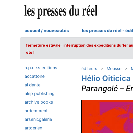
accueil / nouveautés
les presses du réel - édi
fermeture estivale : interruption des expéditions du 1er a
été !
a.p.r.e.s éditions
éditeurs
Mousse
M
accattone
Hélio Oiticica
al dante
Parangolé
–
En
alep publishing
archive books
ardemment
arsenicgalerie
artderien