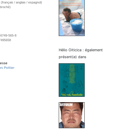
e (français / anglais / espagnol)
(broché)
-6749-565-8
7495658
Hélio Oiticica : également
présent(e) dans
resse
rc Pottier