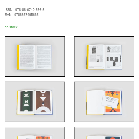
ISBN :
978-88-6749-566-5
EAN :
9788867495665
en stock