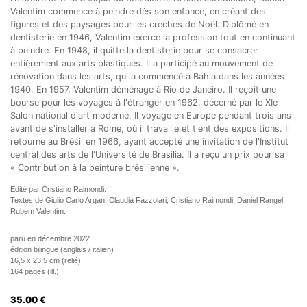
Valentim commence à peindre dès son enfance, en créant des
figures et des paysages pour les crèches de Noël. Diplômé en
dentisterie en 1946, Valentim exerce la profession tout en continuant
à peindre. En 1948, il quitte la dentisterie pour se consacrer
entièrement aux arts plastiques. Il a participé au mouvement de
rénovation dans les arts, qui a commencé à Bahia dans les années
1940. En 1957, Valentim déménage à Rio de Janeiro. Il reçoit une
bourse pour les voyages à l'étranger en 1962, décerné par le XIe
Salon national d'art moderne. Il voyage en Europe pendant trois ans
avant de s'installer à Rome, où il travaille et tient des expositions. Il
retourne au Brésil en 1966, ayant accepté une invitation de l'Institut
central des arts de l'Université de Brasilia. Il a reçu un prix pour sa
« Contribution à la peinture brésilienne ».
Edité par Cristiano Raimondi.
Textes de Giulio Carlo Argan, Claudia Fazzolari, Cristiano Raimondi, Daniel Rangel,
Rubem Valentim.
paru en décembre 2022
édition bilingue (anglais / italien)
16,5 x 23,5 cm (relié)
164 pages (ill.)
35.00
€