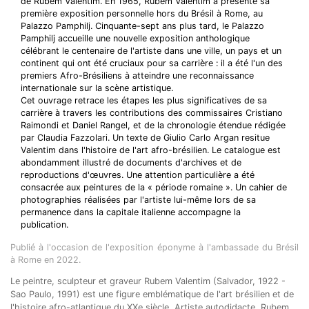
de Rubem Valentim. En 1965, Rubem Valentim a présenté sa
première exposition personnelle hors du Brésil à Rome, au
Palazzo Pamphilj. Cinquante-sept ans plus tard, le Palazzo
Pamphilj accueille une nouvelle exposition anthologique
célébrant le centenaire de l'artiste dans une ville, un pays et un
continent qui ont été cruciaux pour sa carrière : il a été l'un des
premiers Afro-Brésiliens à atteindre une reconnaissance
internationale sur la scène artistique.
Cet ouvrage retrace les étapes les plus significatives de sa
carrière à travers les contributions des commissaires Cristiano
Raimondi et Daniel Rangel, et de la chronologie étendue rédigée
par Claudia Fazzolari. Un texte de Giulio Carlo Argan resitue
Valentim dans l'histoire de l'art afro-brésilien. Le catalogue est
abondamment illustré de documents d'archives et de
reproductions d'œuvres. Une attention particulière a été
consacrée aux peintures de la « période romaine ». Un cahier de
photographies réalisées par l'artiste lui-même lors de sa
permanence dans la capitale italienne accompagne la
publication.
Publié à l'occasion de l'exposition éponyme à l'ambassade du Brésil
à Rome en 2022.
Le peintre, sculpteur et graveur Rubem Valentim (Salvador, 1922 -
Sao Paulo, 1991) est une figure emblématique de l'art brésilien et de
l'histoire afro-atlantique du XXe siècle. Artiste autodidacte, Rubem