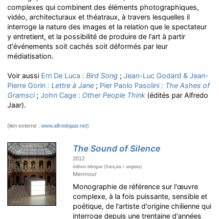
complexes qui combinent des éléments photographiques,
vidéo, architecturaux et théatraux, à travers lesquelles il
interroge la nature des images et la relation que le spectateur
y entretient, et la possibilité de produire de l'art à partir
d'événements soit cachés soit déformés par leur
médiatisation.
Voir aussi
Erri De Luca :
Bird Song
;
Jean-Luc Godard & Jean-
Pierre Gorin :
Lettre à Jane
;
Pier Paolo Pasolini :
The Ashes of
Gramsci
;
John Cage :
Other People Think
(édités par Alfredo
Jaar).
(lien externe :
www.alfredojaar.net
)
The Sound of Silence
2012
édition bilingue (français / anglais)
Mennour
Monographie de référence sur l'œuvre
complexe, à la fois puissante, sensible et
poétique, de l'artiste d'origine chilienne qui
interroge depuis une trentaine d'années