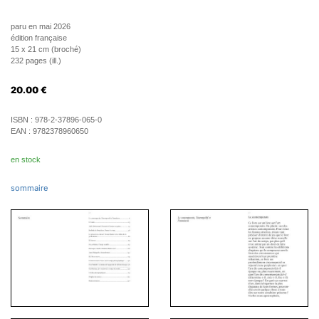
paru en mai 2026
édition française
15 x 21 cm (broché)
232 pages (ill.)
20.00
€
ISBN :
978-2-37896-065-0
EAN :
9782378960650
en stock
sommaire