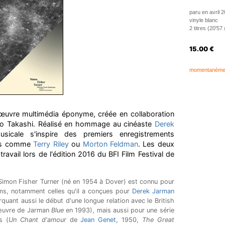
paru en avril 
vinyle blanc
2 titres (20'57 
15.00
€
momentanément
'œuvre multimédia éponyme, créée en collaboration
ino Takashi. Réalisé en hommage au cinéaste
Derek
sicale s'inspire des premiers enregistrements
ers comme
Terry Riley
ou
Morton Feldman
. Les deux
travail lors de l'édition 2016 du BFI Film Festival de
Simon Fisher Turner (né en 1954 à Dover) est connu pour
lms, notamment celles qu'il a conçues pour
Derek Jarman
uant aussi le début d'une longue relation avec le British
e œuvre de Jarman
Blue
en 1993), mais aussi pour une série
s (
Un Chant d'amour
de
Jean Genet
, 1950,
The Great