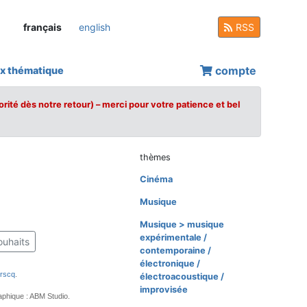
français
english
RSS
compte
x thématique
orité dès notre retour) – merci pour votre patience et bel
thèmes
Cinéma
Musique
Musique > musique
expérimentale /
ouhaits
contemporaine /
électronique /
rscq
.
électroacoustique /
improvisée
phique : ABM Studio.