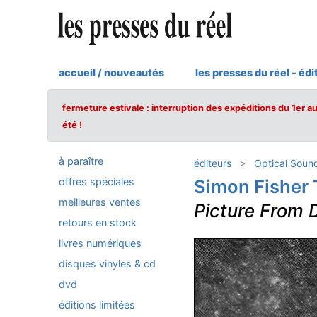
accueil / nouveautés
les presses du réel - édi
fermeture estivale : interruption des expéditions du 1er a
été !
à paraître
éditeurs
Optical Soun
offres spéciales
Simon Fisher 
meilleures ventes
Picture From D
retours en stock
livres numériques
disques vinyles & cd
dvd
éditions limitées