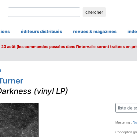
chercher
tions
éditeurs distribués
revues & magazines
inde
u 23 août (les commandes passées dans l'intervalle seront traitées en pri
d
Turner
arkness (vinyl LP)
liste de s
Mastering :
No
Conception gra