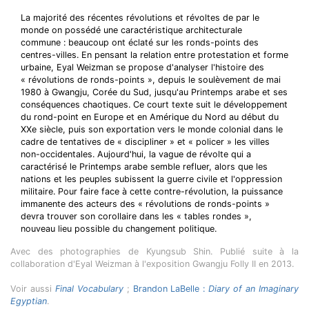
La majorité des récentes révolutions et révoltes de par le
monde on possédé une caractéristique architecturale
commune : beaucoup ont éclaté sur les ronds-points des
centres-villes. En pensant la relation entre protestation et forme
urbaine, Eyal Weizman se propose d'analyser l'histoire des
« révolutions de ronds-points », depuis le soulèvement de mai
1980 à Gwangju, Corée du Sud, jusqu'au Printemps arabe et ses
conséquences chaotiques. Ce court texte suit le développement
du rond-point en Europe et en Amérique du Nord au début du
XXe siècle, puis son exportation vers le monde colonial dans le
cadre de tentatives de « discipliner » et « policer » les villes
non-occidentales. Aujourd'hui, la vague de révolte qui a
caractérisé le Printemps arabe semble refluer, alors que les
nations et les peuples subissent la guerre civile et l'oppression
militaire. Pour faire face à cette contre-révolution, la puissance
immanente des acteurs des « révolutions de ronds-points »
devra trouver son corollaire dans les « tables rondes »,
nouveau lieu possible du changement politique.
Avec des photographies de Kyungsub Shin.
Publié suite à la
collaboration d'Eyal Weizman à l'exposition Gwangju Folly II en 2013.
Voir aussi
Final Vocabulary
;
Brandon LaBelle :
Diary of an Imaginary
Egyptian
.