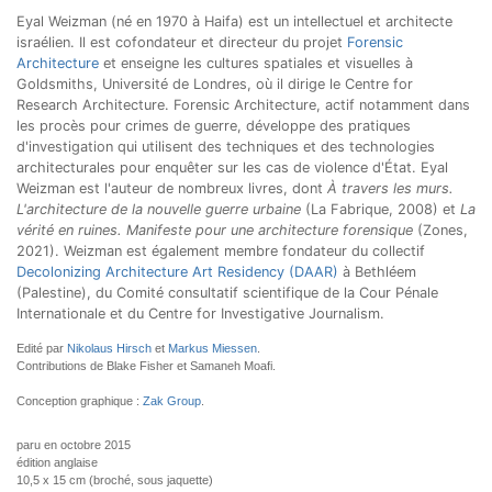
Eyal Weizman (né en 1970 à Haifa) est un intellectuel et architecte
israélien. Il est cofondateur et directeur du projet
Forensic
Architecture
et enseigne les cultures spatiales et visuelles à
Goldsmiths, Université de Londres, où il dirige le Centre for
Research Architecture. Forensic Architecture, actif notamment dans
les procès pour crimes de guerre, développe des pratiques
d'investigation qui utilisent des techniques et des technologies
architecturales pour enquêter sur les cas de violence d'État. Eyal
Weizman est l'auteur de nombreux livres, dont
À travers les murs.
L'architecture de la nouvelle guerre urbaine
(La Fabrique, 2008) et
La
vérité en ruines. Manifeste pour une architecture forensique
(Zones,
2021). Weizman est également membre fondateur du collectif
Decolonizing Architecture Art Residency (DAAR)
à Bethléem
(Palestine), du Comité consultatif scientifique de la Cour Pénale
Internationale et du Centre for Investigative Journalism.
Edité par
Nikolaus Hirsch
et
Markus Miessen
.
Contributions de Blake Fisher et Samaneh Moafi.
Conception graphique :
Zak Group
.
paru en octobre 2015
édition anglaise
10,5 x 15 cm (broché, sous jaquette)