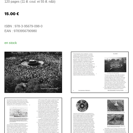
120 pages (11 ill. coul. et 55 ill. n&b)
15.00
€
ISBN :
978-3-95679-098-0
EAN :
9783956790980
en stock