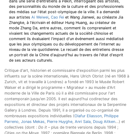
dans une série d'entretiens à Pékin, interrogeant des artistes,
des personnalités du monde de la culture et des professionnels
des médias sur l'état post-olympique de la ville. Il a demandé
aux artistes
Ai Weiwei
,
Cao Fei
et Wang Jianwei, au cinéaste Jia
Zhangke, à l'écrivain et éditeur Hung Huang, au créateur de
mode Zhang Da, entre autres, comment ils comprenaient et
vivaient les changements actuels de la société chinoise et
comment ils évaluaient l'impact d'un événement aussi médiatisé
que les jeux olympiques ou du développement de l'internet au
niveau de la vie quotidienne. Le recueil de des entretiens dresse
un portrait de la Chine d'aujourd'hui au travers de l'état d'esprit
de ses acteurs culturels.
Critique d'art, historien et commissaire d'exposition parmi les plus
influents sur la scène internationale, Hans Ulrich Obrist (né en 1968 à
Zurich, vit et travaille à Londres) a fondé en 1993 le Musée Robert
Walser et a dirigé le programme « Migrateur » au musée d'Art
moderne de la Ville de Paris où il a été commissaire pour l'art
contemporain jusqu'en 2005. Il est aujourd'hui codirecteur des
expositions et directeur des projets internationaux de la Serpentine
Gallery à Londres. Depuis 1991, il a organisé ou co-organisé de
nombreuses expositions individuelles (
Olafur Eliasson
,
Philippe
Parreno
,
Jonas Mekas
,
Pierre Huyghe
,
Anri Sala
,
Doug Aitken
...) et
collectives (dont :
Do it
– plus de trente versions depuis 1994 ;
Cities on the Move
, 1997 ; première Biennale de Berlin, 1998 ;