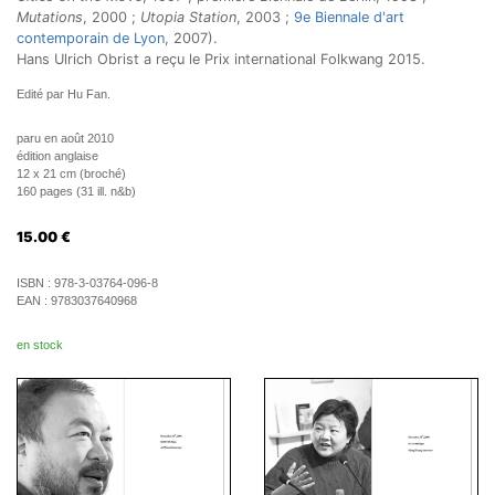
Mutations
, 2000 ;
Utopia Station
, 2003 ;
9e Biennale d'art
contemporain de Lyon
, 2007).
Hans Ulrich Obrist a reçu le Prix international Folkwang 2015.
Edité par Hu Fan.
paru en août 2010
édition anglaise
12 x 21 cm (broché)
160 pages (31 ill. n&b)
15.00
€
ISBN :
978-3-03764-096-8
EAN :
9783037640968
en stock