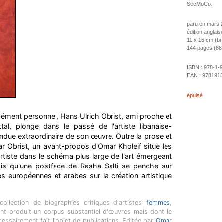
SecMoCo.
paru en mars 
édition anglais
11 x 16 cm (b
144 pages (88 i
ISBN :
978-1-
EAN :
978191
épuisé
ément personnel, Hans Ulrich Obrist, ami proche et
al, plonge dans le passé de l'artiste libanaise-
endue extraordinaire de son œuvre. Outre la prose et
par Obrist, un avant-propos d'Omar Kholeif situe les
artiste dans le schéma plus large de l'art émergeant
dis qu'une postface de Rasha Salti se penche sur
es européennes et arabes sur la création artistique
ollection de biographies critiques d'artistes
femmes
,
ont produit un corpus substantiel d'œuvres mais dont le
écessairement fait l'objet de publications. Editée par
Omar