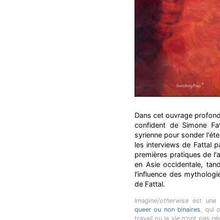
Dans cet ouvrage profond
confident de Simone Fatt
syrienne pour sonder l'ét
les interviews de Fattal 
premières pratiques de l'
en Asie occidentale, tan
l'influence des mythologi
de Fattal.
Imagine/otherwise
est une c
queer ou non binaires
, qui 
travail ou la vie n'ont pas n