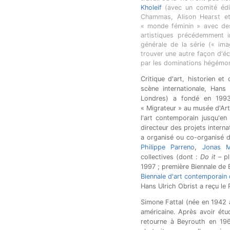
Kholeif
(avec un comité édit
Chammas, Alison Hearst et 
« monde féminin » avec des
artistiques précédemment i
générale de la série (« im
trouver une autre façon d'écr
par les dominations hégémon
Critique d'art, historien et
scène internationale, Hans 
Londres) a fondé en 1993
« Migrateur » au musée d'Art
l'art contemporain jusqu'en
directeur des projets interna
a organisé ou co-organisé d
Philippe Parreno
,
Jonas 
collectives (dont :
Do it
– pl
1997 ; première Biennale de 
Biennale d'art contemporain
Hans Ulrich Obrist a reçu le 
Simone Fattal (née en 1942 à
américaine. Après avoir étud
retourne à Beyrouth en 19