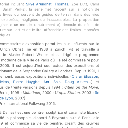
orial incluant
Skye Arundhati Thomas
, Zoe Butt, Carla
Sarah Perks), la série met l'accent sur la notion de
 livres qui servent de guides de terrain dans des vies
nexplorées, négligées ou inaccessibles. La proposition
aginer » un monde « autrement ») découle du désir de
ire sur l'art et de le lire, affranchie des limites imposées
iques.
 commissaire d'exposition parmi les plus influents sur la
Ulrich Obrist (né en 1968 à Zurich, vit et travaille à
 le Musée Robert Walser et a dirigé le programme
 moderne de la Ville de Paris où il a été commissaire pour
 2005. Il est aujourd'hui codirecteur des expositions et
tionaux de la Serpentine Gallery à Londres. Depuis 1991, il
e nombreuses expositions individuelles (
Olafur Eliasson
,
Mekas
,
Pierre Huyghe
,
Anri Sala
,
Doug Aitken
...) et
us de trente versions depuis 1994 ;
Cities on the Move
,
Berlin, 1998 ;
Mutations
, 2000 ;
Utopia Station
, 2003 ;
9e
 de Lyon
, 2007).
Prix international Folkwang 2015.
 Damas) est une peintre, sculptrice et céramiste libano-
ié la philosophie, d'abord à Beyrouth puis à Paris, elle
69 et commence sa vie de peintre, créant des œuvres