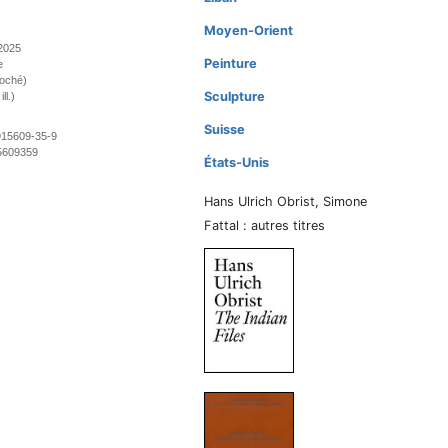
Moyen-Orient
2025
Peinture
e
roché)
Sculpture
ll.)
Suisse
915609-35-9
5609359
États-Unis
Hans Ulrich Obrist, Simone
Fattal : autres titres