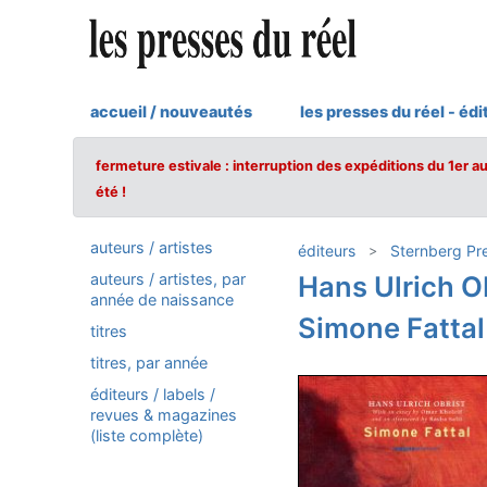
accueil / nouveautés
les presses du réel - édi
fermeture estivale : interruption des expéditions du 1er a
été !
auteurs / artistes
éditeurs
Sternberg Pr
auteurs / artistes, par
Hans Ulrich O
année de naissance
Simone Fattal
titres
titres, par année
éditeurs / labels /
revues & magazines
(liste complète)