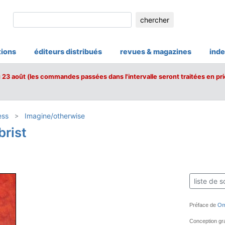
chercher
tions
éditeurs distribués
revues & magazines
inde
u 23 août (les commandes passées dans l'intervalle seront traitées en pri
ess
Imagine/otherwise
brist
liste de s
Préface de
Om
Conception gr