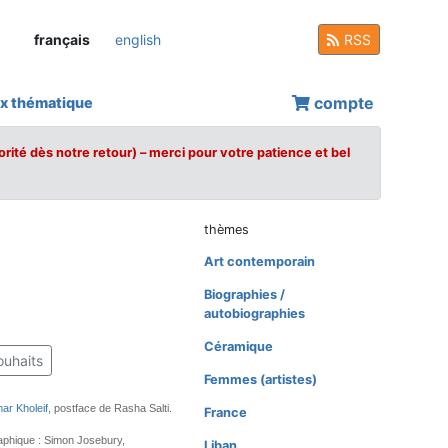
français
english
RSS
compte
x thématique
orité dès notre retour) – merci pour votre patience et bel
thèmes
Art contemporain
Biographies /
autobiographies
Céramique
ouhaits
Femmes (artistes)
ar Kholeif
, postface de Rasha Salti.
France
aphique : Simon Josebury,
Liban