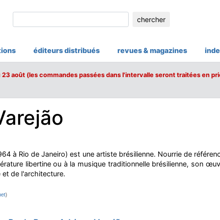
chercher
tions
éditeurs distribués
revues & magazines
inde
u 23 août (les commandes passées dans l'intervalle seront traitées en pri
Varejão
64 à Rio de Janeiro) est une artiste brésilienne. Nourrie de référenc
ittérature libertine ou à la musique traditionnelle brésilienne, son œ
 et de l'architecture.
net
)