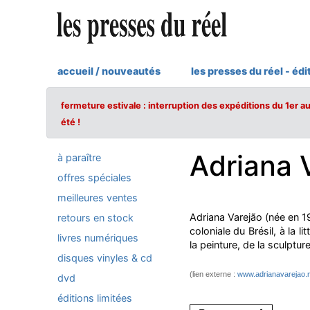
accueil / nouveautés
les presses du réel - édi
fermeture estivale : interruption des expéditions du 1er a
été !
Adriana 
à paraître
offres spéciales
meilleures ventes
Adriana Varejão (née en 19
retours en stock
coloniale du Brésil, à la l
livres numériques
la peinture, de la sculpture
disques vinyles & cd
(lien externe :
www.adrianavarejao.
dvd
éditions limitées