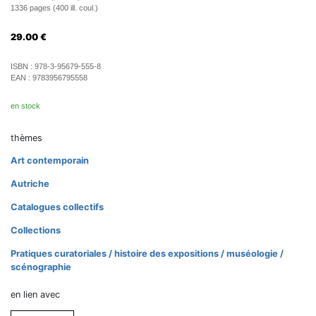
1336 pages (400 ill. coul.)
29.00
€
ISBN :
978-3-95679-555-8
EAN :
9783956795558
en stock
thèmes
Art contemporain
Autriche
Catalogues collectifs
Collections
Pratiques curatoriales / histoire des expositions / muséologie /
scénographie
en lien avec