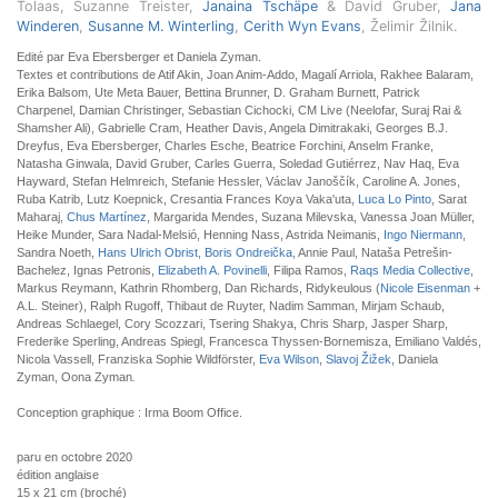
Tolaas, Suzanne Treister,
Janaina Tschäpe
& David Gruber,
Jana
Winderen
,
Susanne M. Winterling
,
Cerith Wyn Evans
, Želimir Žilnik.
Edité par Eva Ebersberger et Daniela Zyman.
Textes et contributions de Atif Akin, Joan Anim-Addo, Magalí Arriola, Rakhee Balaram,
Erika Balsom, Ute Meta Bauer, Bettina Brunner, D. Graham Burnett, Patrick
Charpenel, Damian Christinger, Sebastian Cichocki, CM Live (Neelofar, Suraj Rai &
Shamsher Ali), Gabrielle Cram, Heather Davis, Angela Dimitrakaki, Georges B.J.
Dreyfus, Eva Ebersberger, Charles Esche, Beatrice Forchini, Anselm Franke,
Natasha Ginwala, David Gruber, Carles Guerra, Soledad Gutiérrez, Nav Haq, Eva
Hayward, Stefan Helmreich, Stefanie Hessler, Václav Janoščík, Caroline A. Jones,
Ruba Katrib, Lutz Koepnick, Cresantia Frances Koya Vaka'uta,
Luca Lo Pinto
, Sarat
Maharaj,
Chus Martínez
, Margarida Mendes, Suzana Milevska, Vanessa Joan Müller,
Heike Munder, Sara Nadal-Melsió, Henning Nass, Astrida Neimanis,
Ingo Niermann
,
Sandra Noeth,
Hans Ulrich Obrist
,
Boris Ondreička
, Annie Paul, Nataša Petrešin-
Bachelez, Ignas Petronis,
Elizabeth A. Povinelli
, Filipa Ramos,
Raqs Media Collective
,
Markus Reymann, Kathrin Rhomberg, Dan Richards, Ridykeulous (
Nicole Eisenman
+
A.L. Steiner), Ralph Rugoff, Thibaut de Ruyter, Nadim Samman, Mirjam Schaub,
Andreas Schlaegel, Cory Scozzari, Tsering Shakya, Chris Sharp, Jasper Sharp,
Frederike Sperling, Andreas Spiegl, Francesca Thyssen-Bornemisza, Emiliano Valdés,
Nicola Vassell, Franziska Sophie Wildförster,
Eva Wilson
,
Slavoj Žižek
, Daniela
Zyman, Oona Zyman
.
Conception graphique : Irma Boom Office.
paru en octobre 2020
édition anglaise
15 x 21 cm (broché)