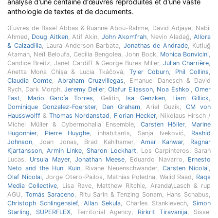
analyse d'une centaine d'œuvres reproduites et d'une vaste
anthologie de textes et de documents.
Œuvres de Basel Abbas & Ruanne Abou-Rahme, David Adjaye, Nabil
Ahmed,
Doug Aitken
, Atif Akin,
John Akomfrah
, Nevin Aladağ,
Allora
& Calzadilla
, Laura Anderson Barbata,
Jonathas de Andrade
, Kutluğ
Ataman, Neïl Beloufa, Cecilia Bengolea, John Bock,
Monica Bonvicini
,
Candice Breitz, Janet Cardiff & George Bures Miller,
Julian Charrière
,
Anetta Mona Chişa & Lucia Tkáčová,
Tyler Coburn
,
Phil Collins
,
Claudia Comte
,
Abraham Cruzvillegas
, Emanuel Danesch & David
Rych, Dark Morph,
Jeremy Deller
,
Olafur Eliasson
,
Noa Eshkol
,
Omer
Fast
,
Mario García Torres
, Gelitin,
Isa Genzken
,
Liam Gillick
,
Dominique Gonzalez-Foerster
,
Dan Graham
, Ariel Guzik,
CM von
Hausswolff
&
Thomas Nordanstad
,
Florian Hecker
, Nikolaus Hirsch /
Michel Müller & Cybermohalla Ensemble,
Carsten Höller
,
Marine
Hugonnier
,
Pierre Huyghe
, inhabitants, Sanja Iveković,
Rashid
Johnson
, Joan Jonas, Brad Kahlhamer,
Amar Kanwar
,
Ragnar
Kjartansson
,
Armin Linke
,
Sharon Lockhart
, Los Carpinteros, Sarah
Lucas,
Ursula Mayer
,
Jonathan Meese
, Eduardo Navarro,
Ernesto
Neto and the Huni Kuin
, Rivane Neuenschwander,
Carsten Nicolai
,
Olaf Nicolai
, Jorge Otero-Pailos, Mathias Poledna, Walid Raad,
Raqs
Media Collective
, Lisa Rave, Matthew Ritchie, Aranda\Lasch & rup
AGU,
Tomás Saraceno
, Ritu Sarin & Tenzing Sonam, Hans Schabus,
Christoph Schlingensief
,
Allan Sekula
, Charles Stankievech,
Simon
Starling
,
SUPERFLEX
, Territorial Agency,
Rirkrit Tiravanija
, Sissel