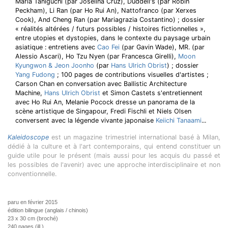
Maria Taniguchi (par Joselina Cruz), Duddell's (par Robin
Peckham), Li Ran (par Ho Rui An), Nattofranco (par Xerxes
Cook), And Cheng Ran (par Mariagrazia Costantino) ; dossier
« réalités altérées / futurs possibles / histoires fictionnelles »,
entre utopies et dystopies, dans le contexte du paysage urbain
asiatique : entretiens avec
Cao Fei
(par Gavin Wade), MR. (par
Alessio Ascari), Ho Tzu Nyen (par Francesca Girelli),
Moon
Kyungwon & Jeon Joonho
(par
Hans Ulrich Obrist
) ; dossier
Yang Fudong
; 100 pages de contributions visuelles d'artistes ;
Carson Chan en conversation avec Ballistic Architecture
Machine,
Hans Ulrich Obrist
et Simon Castets s'entretiennent
avec Ho Rui An, Melanie Pocock dresse un panorama de la
scène artistique de Singapour, Fredi Fischli et Niels Olsen
conversent avec la légende vivante japonaise
Keiichi Tanaami
...
Kaleidoscope
est un magazine trimestriel international basé à Milan,
dédié à la culture et à l'art contemporains, qui entend constituer un
guide utile pour le présent (mais aussi pour les acquis du passé et
les possibles de l'avenir) avec une approche interdisciplinaire et non
conventionnelle.
paru en février 2015
édition bilingue (anglais / chinois)
23 x 30 cm (broché)
240 pages (ill.)