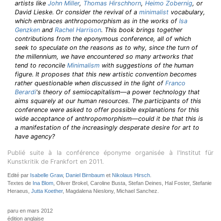
artists like
John Miller
,
Thomas Hirschhorn
,
Heimo Zobernig
, or
David Lieske. Or consider the revival of a
minimalist
vocabulary,
which embraces anthropomorphism as in the works of
Isa
Genzken
and
Rachel Harrison
. This book brings together
contributions from the eponymous conference, all of which
seek to speculate on the reasons as to why, since the turn of
the millennium, we have encountered so many artworks that
tend to reconcile
Minimalism
with suggestions of the human
figure. It proposes that this new artistic convention becomes
rather questionable when discussed in the light of
Franco
Berardi
's theory of semiocapitalism—a power technology that
aims squarely at our human resources. The participants of this
conference were asked to offer possible explanations for this
wide acceptance of anthropomorphism—could it be that this is
a manifestation of the increasingly desperate desire for art to
have agency?
Publié suite à la conférence éponyme organisée à l'Institut für
Kunstkritik de Frankfort en 2011.
Edité par
Isabelle Graw
,
Daniel Birnbaum
et
Nikolaus Hirsch
.
Textes de
Ina Blom
, Oliver Brokel, Caroline Busta, Stefan Deines, Hal Foster, Stefanie
Heraeus,
Jutta Koether
, Magdalena Nieslony, Michael Sanchez.
paru en mars 2012
édition anglaise