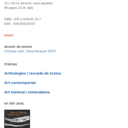
12 x 19 cm (broché, sous jaquette)
98 pages (11 ill. n&b)
ISBN :
978-1-934105-75-7
EAN :
9781934105757
épuisé
dossier de presse
Critique d'art
, Clara Pacquet (PDF)
thèmes
Anthologies / recueils de textes
Art contemporain
Art minimal / minimalisme
en lien avec