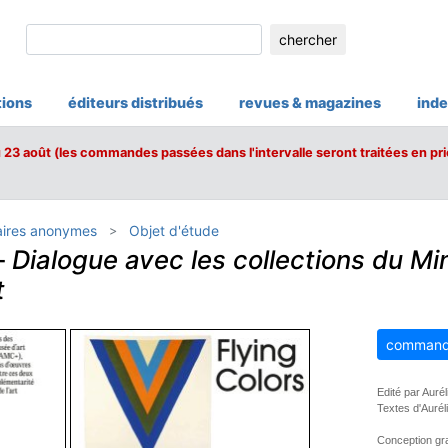
chercher
tions
éditeurs distribués
revues & magazines
inde
u 23 août (les commandes passées dans l'intervalle seront traitées en pri
ires anonymes
Objet d'étude
–
Dialogue avec les collections du Mi
t
command
Edité par Aurél
Textes d'Auréli
Conception gra