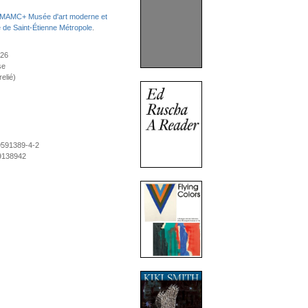
MAMC+ Musée d'art moderne et
 de Saint-Étienne Métropole
.
026
se
elié)
9591389-4-2
9138942