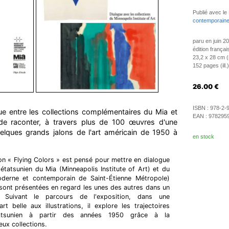
Publié avec le
contemporaine
paru en juin 2
édition françai
23,2 x 28 cm (r
152 pages (ill.)
26.00
€
ISBN :
978-2-
ue entre les collections complémentaires du Mia et
EAN :
978295
e raconter, à travers plus de 100 œuvres d'une
uelques grands jalons de l'art américain de 1950 à
en stock
ion « Flying Colors » est pensé pour mettre en dialogue
 étatsunien du Mia (Minneapolis Institute of Art) et du
erne et contemporain de Saint-Étienne Métropole)
sont présentées en regard les unes des autres dans un
. Suivant le parcours de l'exposition, dans une
rt belle aux illustrations, il explore les trajectoires
atsunien à partir des années 1950 grâce à la
ux collections.