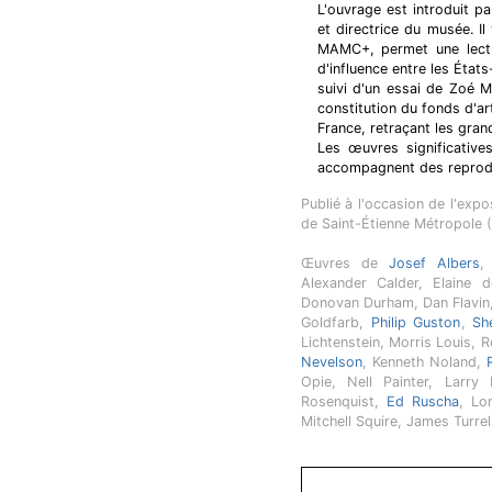
L'ouvrage est introduit pa
et directrice du musée. Il
MAMC+, permet une lectur
d'influence entre les États
suivi d'un essai de Zoé 
constitution du fonds d'ar
France, retraçant les gran
Les œuvres significative
accompagnent des reprodu
Publié à l'occasion de l'ex
de Saint-Étienne Métropole 
Œuvres de
Josef Albers
,
Alexander Calder, Elaine 
Donovan Durham, Dan Flavin, 
Goldfarb,
Philip Guston
,
Sh
Lichtenstein, Morris Louis,
Nevelson
, Kenneth Noland,
Opie, Nell Painter, Larr
Rosenquist,
Ed Ruscha
, L
Mitchell Squire, James Turrel