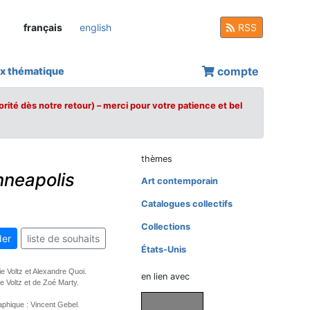
français
english
RSS
compte
x thématique
orité dès notre retour) – merci pour votre patience et bel
thèmes
nneapolis
Art contemporain
Catalogues collectifs
Collections
er
liste de souhaits
États-Unis
ie Voltz et Alexandre Quoi.
en lien avec
e Voltz et de Zoé Marty.
phique : Vincent Gebel.