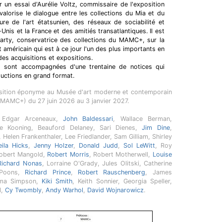
r un essai d'Aurélie Voltz, commissaire de l'exposition
 valorise le dialogue entre les collections du Mia et du
e de l'art étatsunien, des réseaux de sociabilité et
-Unis et la France et des amitiés transatlantiques. Il est
Marty, conservatrice des collections du MAMC+, sur la
t américain qui est à ce jour l'un des plus importants en
des acquisitions et expositions.
s sont accompagnées d'une trentaine de notices qui
ctions en grand format.
position éponyme au Musée d'art moderne et contemporain
(MAMC+) du 27 juin 2026 au 3 janvier 2027.
 Edgar Arceneaux,
John Baldessari
, Wallace Berman,
de Kooning, Beauford Delaney, Sari Dienes,
Jim Dine
,
Helen Frankenthaler, Lee Friedlander, Sam Gilliam, Shirley
eila Hicks
,
Jenny Holzer
,
Donald Judd
,
Sol LeWitt
, Roy
 Robert Mangold,
Robert Morris
, Robert Motherwell,
Louise
Richard Nonas
, Lorraine O'Grady, Jules Olitski, Catherine
y Poons,
Richard Prince
,
Robert Rauschenberg
, James
oma Simpson,
Kiki Smith
, Keith Sonnier, Georgia Speller,
l,
Cy Twombly
,
Andy Warhol
,
David Wojnarowicz
.