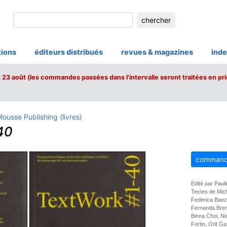
chercher
tions
éditeurs distribués
revues & magazines
inde
u 23 août (les commandes passées dans l'intervalle seront traitées en pri
ousse Publishing (livres)
40
command
Edité par Paulin
Textes de Mich
Federica Baez
Fernanda Bren
Binna Choi, Ni
Fortin, Orit G