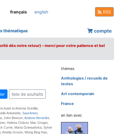
français
english
RSS
compte
x thématique
orité dès notre retour) – merci pour votre patience et bel
thèmes
Anthologies / recueils de
textes
er
liste de souhaits
Art contemporain
France
e Autet et Antonia Scintilla.
elle Antoinette,
Saul Anton
,
en lien avec
a, John Beeson,
Andrew Berardini
,
ner, Helena Chávez Mac Gregor,
ck Currie, Marta Dziewańska, Sylvie
at, Amelia Groom, Wong Bing Hao,