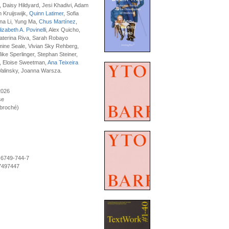
, Daisy Hildyard, Jesi Khadivi, Adam
 Kruijswijk,
Quinn Latimer
, Sofia
na Li, Yung Ma,
Chus Martínez
,
lizabeth A. Povinelli
, Alex Quicho,
Caterina Riva, Sarah Robayo
mine Seale, Vivian Sky Rehberg,
ike Sperlinger, Stephan Steiner,
d, Eloise Sweetman,
Ana Teixeira
Valinsky, Joanna Warsza.
 2026
se
(broché)
-6749-744-7
7497447