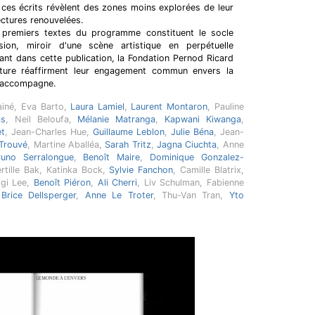
, ces écrits révèlent des zones moins explorées de leur
ectures renouvelées.
e premiers textes du programme constituent le socle
ion, miroir d'une scène artistique en perpétuelle
sant dans cette publication, la Fondation Pernod Ricard
lture réaffirment leur engagement commun envers la
l'accompagne.
ainé, Eva Barto,
Laura Lamiel
,
Laurent Montaron
, Pauline
as
, Neil Beloufa,
Mélanie Matranga
,
Kapwani Kiwanga
,
et
, Jean-Charles Hue,
Guillaume Leblon
,
Julie Béna
, Jean-
 Trouvé
, Martine Aballéa,
Sarah Tritz
,
Jagna Ciuchta
, Anne
runo Serralongue
,
Benoît Maire
,
Dominique Gonzalez-
ertille Bak, Katinka Bock,
Sylvie Fanchon
, Camille Blatrix,
lgi Lee,
Benoît Piéron
,
Ali Cherri
, Liv Schulman, Fabienne
,
Brice Dellsperger
,
Anne Le Troter
, Thu-Van Tran,
Yto