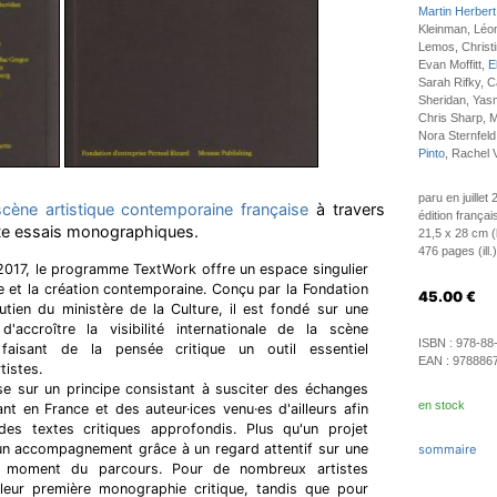
Martin Herbert
Kleinman, Léon
Lemos, Christi
Evan Moffitt,
E
Sarah Rifky, 
Sheridan, Yas
Chris Sharp, M
Nora Sternfel
Pinto
, Rachel 
paru en juillet
scène artistique contemporaine française
à travers
édition françai
te essais monographiques.
21,5 x 28 cm 
476 pages (ill.)
2017, le programme TextWork offre un espace singulier
re et la création contemporaine. Conçu par la Fondation
45.00
€
tien du ministère de la Culture, il est fondé sur une
d'accroître la visibilité internationale de la scène
ISBN :
978-88
 faisant de la pensée critique un outil essentiel
EAN :
978886
istes.
e sur un principe consistant à susciter des échanges
en stock
lant en France et des auteur·ices venu·es d'ailleurs afin
es textes critiques approfondis. Plus qu'un projet
 un accompagnement grâce à un regard attentif sur une
sommaire
un moment du parcours. Pour de nombreux artistes
e leur première monographie critique, tandis que pour