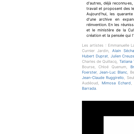
d'autres, déjà reconnu·es
travail et proposent des l
Aujourd'hui, les quarant
d'une archive en expans
réinvention. En les réunis
et le ministère de la Cu
création et la pensée qui 
Les artistes : Emmanuelle L
Curnier Jardin,
Alain Séch
Hubert Duprat
,
Julien Creuz
Charles de Quillacq,
Tatiana
Bourse, Chloé Quenum,
B
Foerster
,
Jean-Luc Blanc
, B
Jean-Claude Ruggirello
, Seu
Audéoud,
Mimosa Echard
Barrada
.