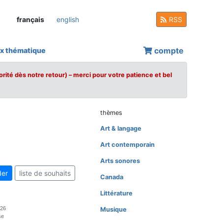
français
english
RSS
compte
x thématique
orité dès notre retour) – merci pour votre patience et bel
thèmes
Art & langage
Art contemporain
Arts sonores
er
liste de souhaits
Canada
Littérature
026
Musique
se