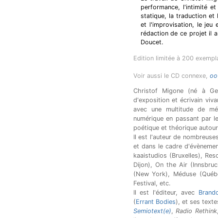
performance, l'intimité et
statique, la traduction et 
et l'improvisation, le jeu
rédaction de ce projet il
Doucet.
Edition limitée à 200 exempla
Voir aussi le CD connexe,
oo
Christof Migone (né à Genè
d'exposition et écrivain viv
avec une multitude de mé
numérique en passant par le
poétique et théorique autour
Il est l'auteur de nombreuse
et dans le cadre d'évènemen
kaaistudios (Bruxelles), Re
Dijon), On the Air (Innsbru
(New York), Méduse (Québec)
Festival, etc.
Il est l'éditeur, avec
Brando
(
Errant Bodies
), et ses text
Semiotext(e)
,
Radio Rethink