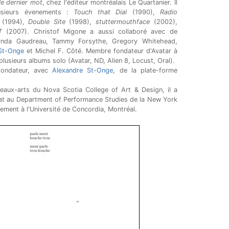
le dernier mot
, chez l'éditeur montréalais Le Quartanier. Il
usieurs évenements :
Touch that Dial
(1990),
Radio
(1994),
Double Site
(1998),
stuttermouthface
(2002),
T
(2007). Christof Migone a aussi collaboré avec de
Lynda Gaudreau, Tammy Forsythe, Gregory Whitehead,
St-Onge
et Michel F. Côté. Membre fondateur d'Avatar à
 plusieurs albums solo (Avatar, ND, Alien 8, Locust, Oral).
fondateur, avec
Alexandre St-Onge
, de la plate-forme
 beaux-arts du Nova Scotia College of Art & Design, il a
at au Department of Performance Studies de la New York
llement à l'Université de Concordia, Montréal.