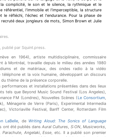
 la complicité, le son et le silence, la rythmique et le
le référentiel, l'immobile et l'imperceptible, la structure
 et le réfléchi, l'échec et l'endurance. Pour la phase de
 a recruté deux jongleurs de mots, Simon Brown et Julie
ires.
, publié par Squint.press.
ve en 1964), artiste multidisciplinaire, commissaire
ant à Montréal, travaille depuis le milieu des années 1980
diums et de matériaux, des ondes radio à la vidéo
 téléphone et la voix humaine, développant un discours
 du thème de la présence corporelle.
s performances et installations présentées dans des lieux
ts tels que Beyond Music Sound Festival (Los Angeles),
sonance FM (Londres), Nouvelles Scènes (
Le Consortium
,
ck), Ménagerie de Verre (Paris), Experimental Intermedia
, Victoriaville Festival, Banff Center, Rotterdam Film
n LaBelle
, de
Writing Aloud: The Sonics of Language
es ont été publiés dans
Aural Cultures
,
S:ON
,
Musicworks
,
,
Parachute
,
Angelaki
,
Esse
, etc. Il a publié son premier