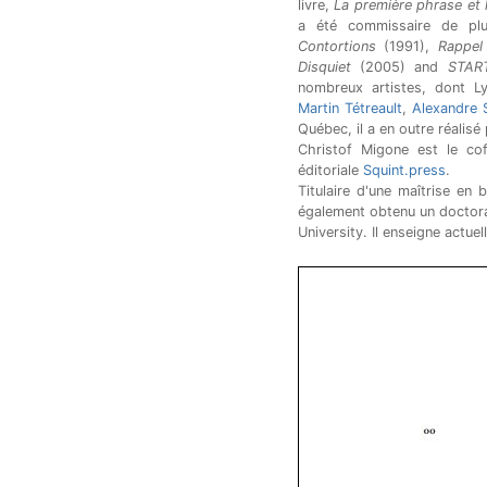
livre,
La première phrase et 
a été commissaire de pl
Contortions
(1991),
Rappel
Disquiet
(2005) and
STAR
nombreux artistes, dont 
Martin Tétreault
,
Alexandre 
Québec, il a en outre réalisé
Christof Migone est le co
éditoriale
Squint.press
.
Titulaire d'une maîtrise en
également obtenu un doctor
University. Il enseigne actue