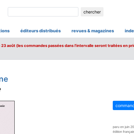
chercher
tions
éditeurs distribués
revues & magazines
inde
u 23 août (les commandes passées dans l'intervalle seront traitées en pri
ne
e
command
paru en juin 2
édition françai