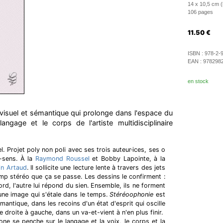
14 x 10,5 cm 
106 pages
11.50
€
ISBN :
978-2-
EAN :
978298
en stock
 visuel et sémantique qui prolonge dans l'espace du
langage et le corps de l'artiste multidisciplinaire
el. Projet poly non poli avec ses trois auteur·ices, ses o
-sens. À la
Raymond Roussel
et Bobby Lapointe, à la
in Artaud
. Il sollicite une lecture lente à travers des jets
amp stéréo que ça se passe. Les dessins le confirment :
ord, l'autre lui répond du sien. Ensemble, ils ne forment
une image qui s'étale dans le temps.
Stéréoophonie
est
émantique, dans les recoins d'un état d'esprit qui oscille
 droite à gauche, dans un va-et-vient à n'en plus finir.
one se penche sur le langage et la voix, le corps et la