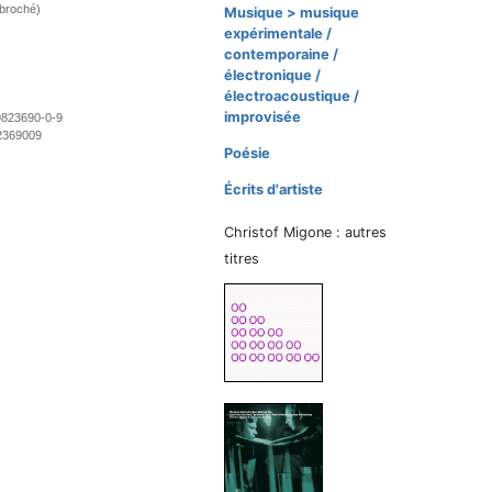
(broché)
Musique > musique
expérimentale /
contemporaine /
électronique /
électroacoustique /
improvisée
9823690-0-9
2369009
Poésie
Écrits d'artiste
Christof Migone : autres
titres