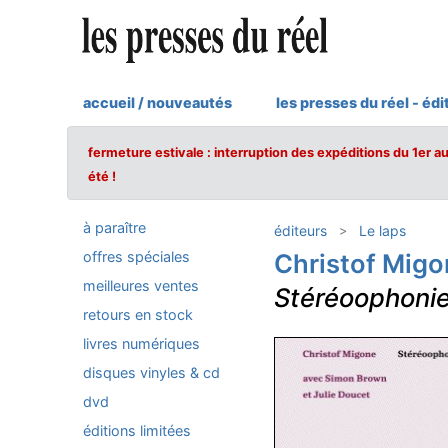
accueil / nouveautés
les presses du réel - édi
fermeture estivale : interruption des expéditions du 1er a
été !
à paraître
éditeurs
Le laps
offres spéciales
Christof Migo
meilleures ventes
Stéréoophoni
retours en stock
livres numériques
disques vinyles & cd
dvd
éditions limitées