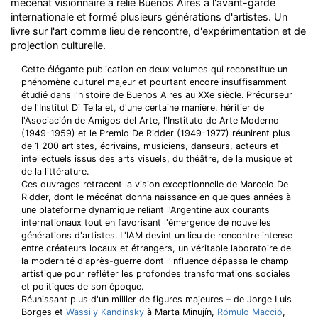
mécénat visionnaire a relié Buenos Aires à l'avant-garde
internationale et formé plusieurs générations d'artistes. Un
livre sur l'art comme lieu de rencontre, d'expérimentation et de
projection culturelle.
Cette élégante publication en deux volumes qui reconstitue un
phénomène culturel majeur et pourtant encore insuffisamment
étudié dans l'histoire de Buenos Aires au XXe siècle. Précurseur
de l'Institut Di Tella et, d'une certaine manière, héritier de
l'Asociación de Amigos del Arte, l'Instituto de Arte Moderno
(1949-1959) et le Premio De Ridder (1949-1977) réunirent plus
de 1 200 artistes, écrivains, musiciens, danseurs, acteurs et
intellectuels issus des arts visuels, du théâtre, de la musique et
de la littérature.
Ces ouvrages retracent la vision exceptionnelle de Marcelo De
Ridder, dont le mécénat donna naissance en quelques années à
une plateforme dynamique reliant l'Argentine aux courants
internationaux tout en favorisant l'émergence de nouvelles
générations d'artistes. L'IAM devint un lieu de rencontre intense
entre créateurs locaux et étrangers, un véritable laboratoire de
la modernité d'après-guerre dont l'influence dépassa le champ
artistique pour refléter les profondes transformations sociales
et politiques de son époque.
Réunissant plus d'un millier de figures majeures – de Jorge Luis
Borges et
Wassily Kandinsky
à Marta Minujín,
Rómulo Macció
,