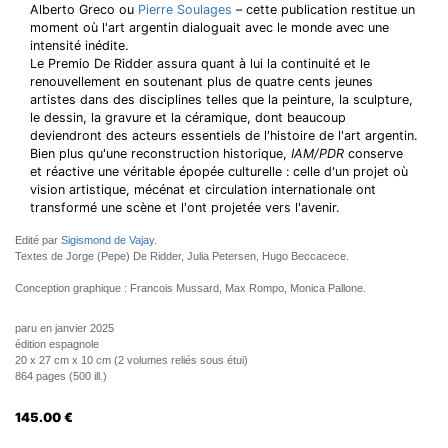
Alberto Greco ou
Pierre Soulages
– cette publication restitue un
moment où l'art argentin dialoguait avec le monde avec une
intensité inédite.
Le Premio De Ridder assura quant à lui la continuité et le
renouvellement en soutenant plus de quatre cents jeunes
artistes dans des disciplines telles que la peinture, la sculpture,
le dessin, la gravure et la céramique, dont beaucoup
deviendront des acteurs essentiels de l'histoire de l'art argentin.
Bien plus qu'une reconstruction historique,
IAM/PDR
conserve
et réactive une véritable épopée culturelle : celle d'un projet où
vision artistique, mécénat et circulation internationale ont
transformé une scène et l'ont projetée vers l'avenir.
Edité par
Sigismond de Vajay
.
Textes de Jorge (Pepe) De Ridder, Julia Petersen, Hugo Beccacece.
Conception graphique : Francois Mussard, Max Rompo, Monica Pallone.
paru en janvier 2025
édition espagnole
20 x 27 cm x 10 cm (2 volumes reliés sous étui)
864 pages (500 ill.)
145.00
€