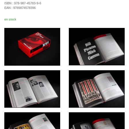
ISBN :
978-987-45783-9-6
EAN :
9789874578396
en stock