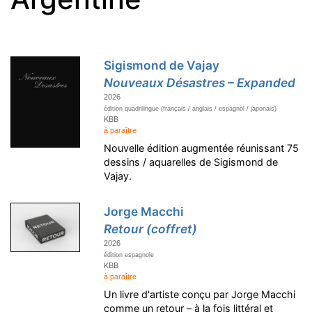
Sigismond de Vajay
Nouveaux Désastres – Expanded
2026
édition quadrilingue (français / anglais / espagnol / japonais)
KBB
à paraître
Nouvelle édition augmentée réunissant 75
dessins / aquarelles de Sigismond de
Vajay.
Jorge Macchi
Retour (coffret)
2026
édition espagnole
KBB
à paraître
Un livre d'artiste conçu par Jorge Macchi
comme un retour – à la fois littéral et