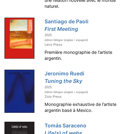
une relation nouvelle avec le monde
naturel.
Santiago de Paoli
First Meeting
2025
édition bilingue (anglais / espagnol)
Lenz Press
Première monographie de l'artiste
argentin.
Jeronimo Ruedi
Tuning the Sky
2025
édition bilingue (anglais / espagnol)
Zolo Press
Monographie exhaustive de l'artiste
argentin basé à Mexico.
Tomás Saraceno
Life(s) of webs