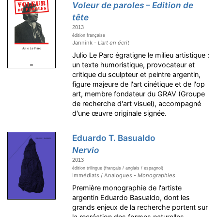
Voleur de paroles – Edition de
tête
2013
édition française
Jannink -
L'art en écrit
Julio Le Parc égratigne le milieu artistique :
un texte humoristique, provocateur et
critique du sculpteur et peintre argentin,
figure majeure de l'art cinétique et de l'op
art, membre fondateur du GRAV (Groupe
de recherche d'art visuel), accompagné
d'une œuvre originale signée.
Eduardo T. Basualdo
Nervio
2013
édition trilingue (français / anglais / espagnol)
Immédiats / Analogues -
Monographies
Première monographie de l'artiste
argentin Eduardo Basualdo, dont les
grands enjeux de la recherche portent sur
la recréation des formes naturelles,