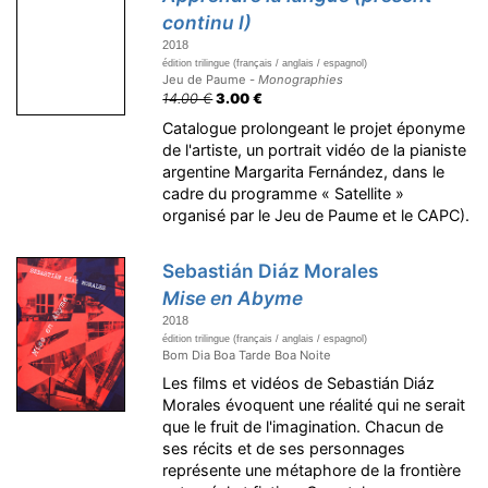
continu I)
2018
édition trilingue (français / anglais / espagnol)
Jeu de Paume -
Monographies
14.00 €
3.00 €
Catalogue prolongeant le projet éponyme
de l'artiste, un portrait vidéo de la pianiste
argentine Margarita Fernández, dans le
cadre du programme « Satellite »
organisé par le Jeu de Paume et le CAPC).
Sebastián Diáz Morales
Mise en Abyme
2018
édition trilingue (français / anglais / espagnol)
Bom Dia Boa Tarde Boa Noite
Les films et vidéos de Sebastián Diáz
Morales évoquent une réalité qui ne serait
que le fruit de l'imagination. Chacun de
ses récits et de ses personnages
représente une métaphore de la frontière