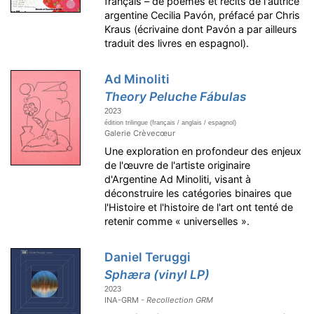
français – de poèmes et récits de l'autrice
argentine Cecilia Pavón, préfacé par Chris
Kraus (écrivaine dont Pavón a par ailleurs
traduit des livres en espagnol).
Ad Minoliti
Theory Peluche Fábulas
2023
édition trilingue (français / anglais / espagnol)
Galerie Crèvecœur
Une exploration en profondeur des enjeux
de l'œuvre de l'artiste originaire
d'Argentine Ad Minoliti, visant à
déconstruire les catégories binaires que
l'Histoire et l'histoire de l'art ont tenté de
retenir comme « universelles ».
Daniel Teruggi
Sphæra (vinyl LP)
2023
INA-GRM -
Recollection GRM