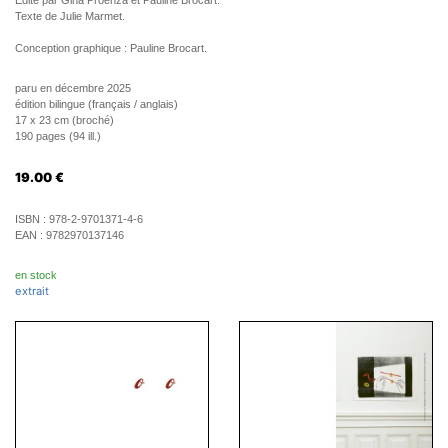
Edité par Gina Proenza et Pauline Brocart.
Texte de Julie Marmet.
Conception graphique : Pauline Brocart.
paru en décembre 2025
édition bilingue (français / anglais)
17 x 23 cm (broché)
190 pages (94 ill.)
19.00
€
ISBN :
978-2-9701371-4-6
EAN :
9782970137146
en stock
extrait