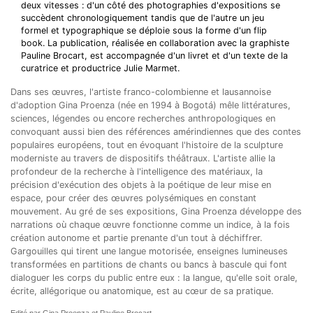
deux vitesses : d'un côté des photographies d'expositions se
succèdent chronologiquement tandis que de l'autre un jeu
formel et typographique se déploie sous la forme d'un flip
book. La publication, réalisée en collaboration avec la graphiste
Pauline Brocart, est accompagnée d'un livret et d'un texte de la
curatrice et productrice Julie Marmet.
Dans ses œuvres, l'artiste franco-colombienne et lausannoise
d'adoption Gina Proenza (née en 1994 à Bogotá) mêle littératures,
sciences, légendes ou encore recherches anthropologiques en
convoquant aussi bien des références amérindiennes que des contes
populaires européens, tout en évoquant l'histoire de la sculpture
moderniste au travers de dispositifs théâtraux. L'artiste allie la
profondeur de la recherche à l'intelligence des matériaux, la
précision d'exécution des objets à la poétique de leur mise en
espace, pour créer des œuvres polysémiques en constant
mouvement. Au gré de ses expositions, Gina Proenza développe des
narrations où chaque œuvre fonctionne comme un indice, à la fois
création autonome et partie prenante d'un tout à déchiffrer.
Gargouilles qui tirent une langue motorisée, enseignes lumineuses
transformées en partitions de chants ou bancs à bascule qui font
dialoguer les corps du public entre eux : la langue, qu'elle soit orale,
écrite, allégorique ou anatomique, est au cœur de sa pratique.