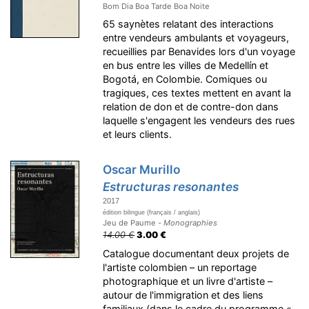
Bom Dia Boa Tarde Boa Noite
65 saynètes relatant des interactions
entre vendeurs ambulants et voyageurs,
recueillies par Benavides lors d'un voyage
en bus entre les villes de Medellín et
Bogotá, en Colombie. Comiques ou
tragiques, ces textes mettent en avant la
relation de don et de contre-don dans
laquelle s'engagent les vendeurs des rues
et leurs clients.
Oscar Murillo
Estructuras resonantes
2017
édition bilingue (français / anglais)
Jeu de Paume -
Monographies
14.00 €
3.00 €
Catalogue documentant deux projets de
l'artiste colombien – un reportage
photographique et un livre d'artiste –
autour de l'immigration et des liens
familiaux (dans le cadre du programme «