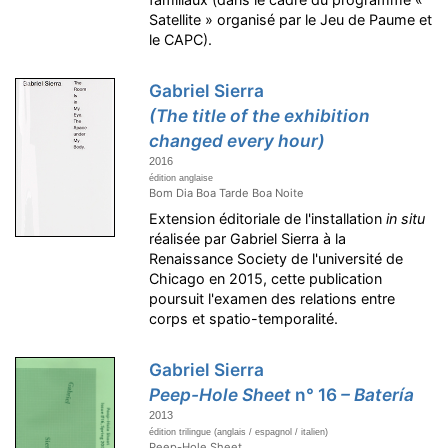
Satellite » organisé par le Jeu de Paume et
le CAPC).
Gabriel Sierra
(The title of the exhibition
changed every hour)
2016
édition anglaise
Bom Dia Boa Tarde Boa Noite
Extension éditoriale de l'installation
in situ
réalisée par Gabriel Sierra à la
Renaissance Society de l'université de
Chicago en 2015, cette publication
poursuit l'examen des relations entre
corps et spatio-temporalité.
Gabriel Sierra
Peep-Hole Sheet
n° 16
– Batería
2013
édition trilingue (anglais / espagnol / italien)
Peep-Hole Sheet