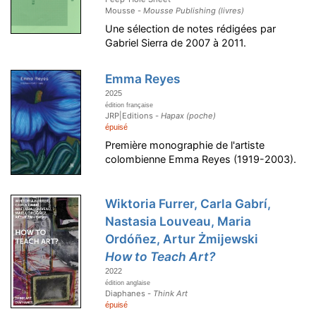
Mousse -
Mousse Publishing (livres)
Une sélection de notes rédigées par
Gabriel Sierra de 2007 à 2011.
Emma Reyes
2025
édition française
JRP|Editions -
Hapax (poche)
épuisé
Première monographie de l'artiste
colombienne Emma Reyes (1919-2003).
Wiktoria Furrer, Carla Gabrí,
Nastasia Louveau, Maria
Ordóñez, Artur Żmijewski
How to Teach Art?
2022
édition anglaise
Diaphanes -
Think Art
épuisé