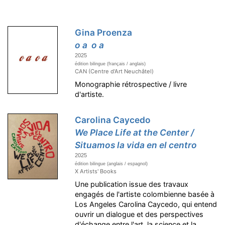
Gina Proenza
o a o a
2025
édition bilingue (français / anglais)
CAN (Centre d'Art Neuchâtel)
Monographie rétrospective / livre
d'artiste.
Carolina Caycedo
We Place Life at the Center /
Situamos la vida en el centro
2025
édition bilingue (anglais / espagnol)
X Artists' Books
Une publication issue des travaux
engagés de l'artiste colombienne basée à
Los Angeles Carolina Caycedo, qui entend
ouvrir un dialogue et des perspectives
d'échange entre l'art, la science et la