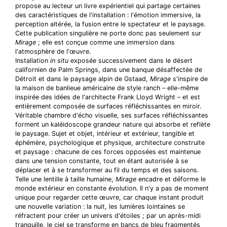
propose au lecteur un livre expérientiel qui partage certaines
des caractéristiques de l'installation : l'émotion immersive, la
perception altérée, la fusion entre le spectateur et le paysage.
Cette publication singulière ne porte donc pas seulement sur
Mirage
; elle est conçue comme une immersion dans
l'atmosphère de l'œuvre.
Installation
in situ
exposée successivement dans le désert
californien de Palm Springs, dans une banque désaffectée de
Détroit et dans le paysage alpin de Gstaad,
Mirage
s'inspire de
la maison de banlieue américaine de style ranch – elle-même
inspirée des idées de l'architecte Frank Lloyd Wright – et est
entièrement composée de surfaces réfléchissantes en miroir.
Véritable chambre d'écho visuelle, ses surfaces réfléchissantes
forment un kaléidoscope grandeur nature qui absorbe et reflète
le paysage. Sujet et objet, intérieur et extérieur, tangible et
éphémère, psychologique et physique, architecture construite
et paysage : chacune de ces forces opposées est maintenue
dans une tension constante, tout en étant autorisée à se
déplacer et à se transformer au fil du temps et des saisons.
Telle une lentille à taille humaine,
Mirage
encadre et déforme le
monde extérieur en constante évolution. Il n'y a pas de moment
unique pour regarder cette œuvre, car chaque instant produit
une nouvelle variation : la nuit, les lumières lointaines se
réfractent pour créer un univers d'étoiles ; par un après-midi
tranquille, le ciel se transforme en bancs de bleu fragmentés