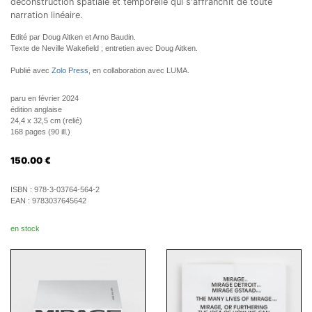
déconstruction spatiale et temporelle qui s'affranchit de toute
narration linéaire.
Edité par Doug Aitken et Arno Baudin.
Texte de Neville Wakefield ; entretien avec Doug Aitken.
Publié avec
Zolo Press
, en collaboration avec LUMA.
paru en février 2024
édition anglaise
24,4 x 32,5 cm (relié)
168 pages (90 ill.)
150.00
€
ISBN :
978-3-03764-564-2
EAN :
9783037645642
en stock