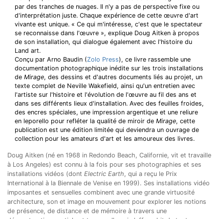
par des tranches de nuages. Il n'y a pas de perspective fixe ou
d'interprétation juste. Chaque expérience de cette œuvre d'art
vivante est unique. « Ce qui m'intéresse, c'est que le spectateur
se reconnaisse dans l'œuvre », explique Doug Aitken à propos
de son installation, qui dialogue également avec l'histoire du
Land art.
Conçu par Arno Baudin (
Zolo Press
), ce livre rassemble une
documentation photographique inédite sur les trois installations
de
Mirage
, des dessins et d'autres documents liés au projet, un
texte complet de Neville Wakefield, ainsi qu'un entretien avec
l'artiste sur l'histoire et l'évolution de l'œuvre au fil des ans et
dans ses différents lieux d'installation. Avec des feuilles froides,
des encres spéciales, une impression argentique et une reliure
en leporello pour refléter la qualité de miroir de
Mirage
, cette
publication est une édition limitée qui deviendra un ouvrage de
collection pour les amateurs d'art et les amoureux des livres.
Doug Aitken (né en 1968 in Redondo Beach, Californie, vit et travaille
à Los Angeles) est connu à la fois pour ses photographies et ses
installations vidéos (dont
Electric Earth
, qui a reçu le Prix
International à la Biennale de Venise en 1999). Ses installations vidéo
imposantes et sensuelles combinent avec une grande virtuosité
architecture, son et image en mouvement pour explorer les notions
de présence, de distance et de mémoire à travers une