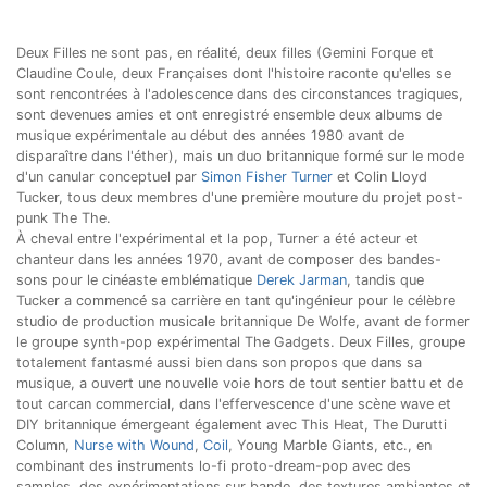
Deux Filles ne sont pas, en réalité, deux filles (Gemini Forque et
Claudine Coule, deux Françaises dont l'histoire raconte qu'elles se
sont rencontrées à l'adolescence dans des circonstances tragiques,
sont devenues amies et ont enregistré ensemble deux albums de
musique expérimentale au début des années 1980 avant de
disparaître dans l'éther), mais un duo britannique formé sur le mode
d'un canular conceptuel par
Simon Fisher Turner
et Colin Lloyd
Tucker, tous deux membres d'une première mouture du projet post-
punk The The.
À cheval entre l'expérimental et la pop, Turner a été acteur et
chanteur dans les années 1970, avant de composer des bandes-
sons pour le cinéaste emblématique
Derek Jarman
, tandis que
Tucker a commencé sa carrière en tant qu'ingénieur pour le célèbre
studio de production musicale britannique De Wolfe, avant de former
le groupe synth-pop expérimental The Gadgets. Deux Filles, groupe
totalement fantasmé aussi bien dans son propos que dans sa
musique, a ouvert une nouvelle voie hors de tout sentier battu et de
tout carcan commercial, dans l'effervescence d'une scène wave et
DIY britannique émergeant également avec This Heat, The Durutti
Column,
Nurse with Wound
,
Coil
, Young Marble Giants, etc., en
combinant des instruments lo-fi proto-dream-pop avec des
samples, des expérimentations sur bande, des textures ambiantes et