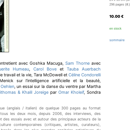
296 pages (ill.)
10.00
€
en stock
sommaire
entretient avec Goshka Macuga,
Sam Thorne
avec
uerite Humeau
,
Carol Bove
et
Tauba Auerbach
e travail et la vie, Tara McDowell et
Céline Condorelli
nick sur l'intelligence artificielle et la beauté,
 Oehlen
, un essai sur la danse du ventre par Martha
ithomas & Khalil Joreige
par
Omar Kholeif
, Sondra
ngue (anglais / italien) de quelque 300 pages au format
tous les deux mois, depuis 2006, des interviews, des
et des essais avec et autour des principaux acteurs de la
ulture contemporaines (critiques, artistes, curateurs),