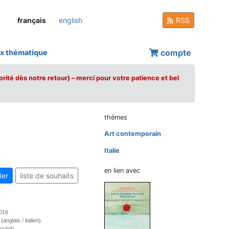
français
english
RSS
compte
x thématique
orité dès notre retour) – merci pour votre patience et bel
thèmes
Art contemporain
Italie
en lien avec
er
liste de souhaits
2016
 (anglais / italien)
roché)