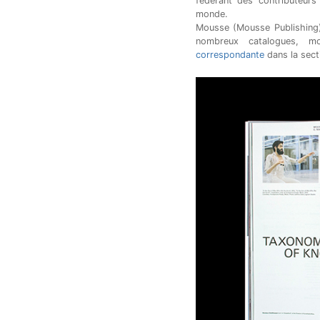
fédérant des contributeurs
monde
.
Mousse (Mousse Publishing) 
nombreux catalogues, mo
correspondante
dans la sect