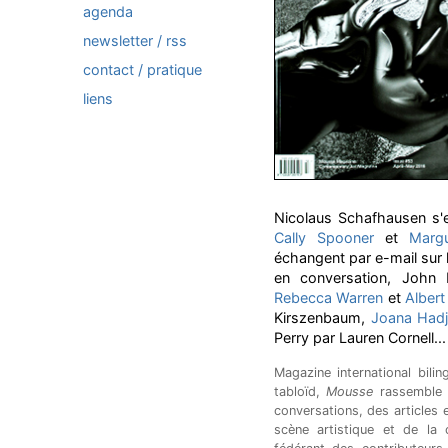
agenda
newsletter / rss
contact / pratique
liens
Nicolaus Schafhausen s'
Cally Spooner
et
Marg
échangent par e-mail sur l
en conversation, John Me
Rebecca Warren
et
Albert
Kirszenbaum,
Joana Hadj
Perry par Lauren Cornell...
Magazine international bili
tabloïd,
Mousse
rassemble 
conversations, des articles 
scène artistique et de la c