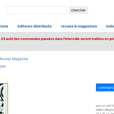
chercher
tions
éditeurs distribués
revues & magazines
inde
u 23 août (les commandes passées dans l'intervalle seront traitées en pri
Mousse Magazine
sse
command
paru en avril 
édition bilingue
24 x 35 cm (b