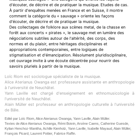
d'écouter, de décrire et de pratiquer la musique. Etudes de cas.
À partir d'enquêtes menées en France et en Suisse, il montre
comment la catégorie du « sauvage » oriente les façons
d'écouter, de décrire et de pratiquer la musique.
Des collectages de folklore aux scènes metal, de la chasse en
forêt aux concerts « pirates », le sauvage met en lumière des
négociations subtiles autour de l'altérité, des corps, des
normes et du plaisir, entre héritages disciplinaires et
appropriations contemporaines, entre logiques de
stigmatisation et d'émancipation. Résolument pluridisciplinaire,
cet ouvrage invite à une écoute décentrée pour nourrir des
savoirs pluriels à partir de la musique.
Loïc Riom est sociologue spécialiste de la musique.
Alice Aterianus Owanga est professeure assistante en anthropologie
à l'université de Neuchâtel.
Yann Laville est chargé d'enseignement en ethnomusicologie à
l'université de Neuchâtel.
Alain Müller est professeur en anthropologie culturelle à l'université
de Bâle.
Edité par Loïc Riom, Alice Aterianus Owanga, Yann Laville, Alain Müller.
Textes de Alice Aterianus Owanga, Rémi Boivin, Arsène Caens, Catherine Guesde,
Kylian Henchoz-Manitha, Achille Kienholz, Yann Laville, Isabelle Mayaud, Alain Müller,
François Picard, Laurent Pottier, Fabrice Raffin.