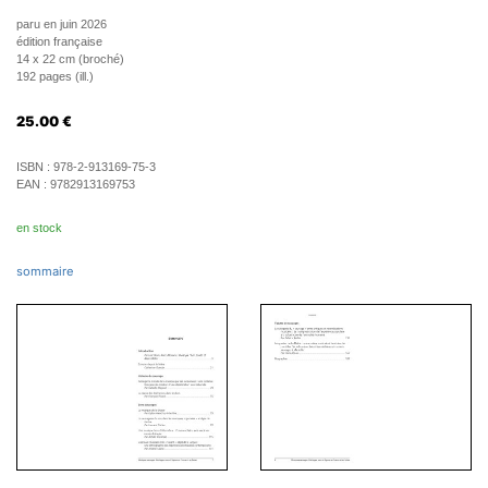
paru en juin 2026
édition française
14 x 22 cm (broché)
192 pages (ill.)
25.00
€
ISBN :
978-2-913169-75-3
EAN :
9782913169753
en stock
sommaire