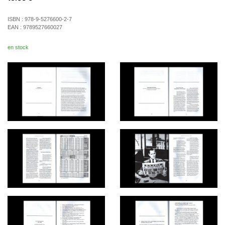
ISBN :
978-9-5276600-2-7
EAN :
9789527660027
en stock