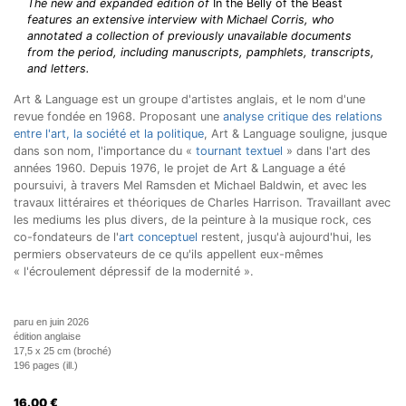
The new and expanded edition of
In the Belly of the Beast
features an extensive interview with Michael Corris, who
annotated a collection of previously unavailable documents
from the period, including manuscripts, pamphlets, transcripts,
and letters.
Art & Language est un groupe d'artistes anglais, et le nom d'une
revue fondée en 1968. Proposant une
analyse critique des relations
entre l'art, la société et la politique
, Art & Language souligne, jusque
dans son nom, l'importance du «
tournant textuel
» dans l'art des
années 1960. Depuis 1976, le projet de Art & Language a été
poursuivi, à travers Mel Ramsden et Michael Baldwin, et avec les
travaux littéraires et théoriques de Charles Harrison. Travaillant avec
les mediums les plus divers, de la peinture à la musique rock, ces
co-fondateurs de l'
art conceptuel
restent, jusqu'à aujourd'hui, les
permiers observateurs de ce qu'ils appellent eux-mêmes
« l'écroulement dépressif de la modernité ».
paru en juin 2026
édition anglaise
17,5 x 25 cm (broché)
196 pages (ill.)
16.00
€