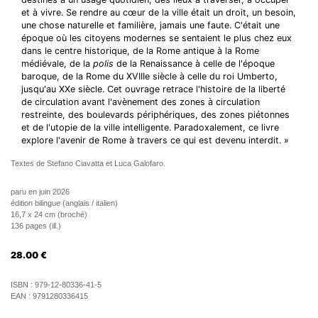
et à vivre. Se rendre au cœur de la ville était un droit, un besoin,
une chose naturelle et familière, jamais une faute. C'était une
époque où les citoyens modernes se sentaient le plus chez eux
dans le centre historique, de la Rome antique à la Rome
médiévale, de la
polis
de la Renaissance à celle de l'époque
baroque, de la Rome du XVIIIe siècle à celle du roi Umberto,
jusqu'au XXe siècle. Cet ouvrage retrace l'histoire de la liberté
de circulation avant l'avènement des zones à circulation
restreinte, des boulevards périphériques, des zones piétonnes
et de l'utopie de la ville intelligente. Paradoxalement, ce livre
explore l'avenir de Rome à travers ce qui est devenu interdit. »
Textes de Stefano Ciavatta et Luca Galofaro.
paru en juin 2026
édition bilingue (anglais / italien)
16,7 x 24 cm (broché)
136 pages (ill.)
28.00
€
ISBN :
979-12-80336-41-5
EAN :
9791280336415