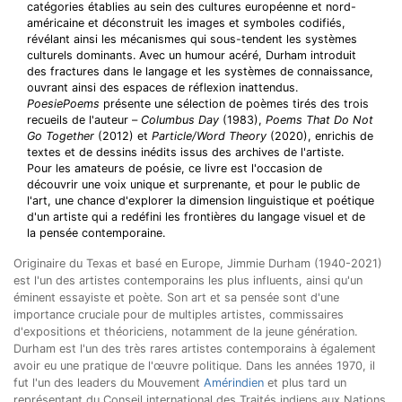
catégories établies au sein des cultures européenne et nord-
américaine et déconstruit les images et symboles codifiés,
révélant ainsi les mécanismes qui sous-tendent les systèmes
culturels dominants. Avec un humour acéré, Durham introduit
des fractures dans le langage et les systèmes de connaissance,
ouvrant ainsi des espaces de réflexion inattendus.
PoesiePoems
présente une sélection de poèmes tirés des trois
recueils de l'auteur –
Columbus Day
(1983),
Poems That Do Not
Go Together
(2012) et
Particle/Word Theory
(2020), enrichis de
textes et de dessins inédits issus des archives de l'artiste.
Pour les amateurs de poésie, ce livre est l'occasion de
découvrir une voix unique et surprenante, et pour le public de
l'art, une chance d'explorer la dimension linguistique et poétique
d'un artiste qui a redéfini les frontières du langage visuel et de
la pensée contemporaine.
Originaire du Texas et basé en Europe, Jimmie Durham (1940-2021
)
est l'un des artistes contemporains les plus influents, ainsi qu'un
éminent essayiste et poète. Son art et sa pensée sont d'une
importance cruciale pour de multiples artistes, commissaires
d'expositions et théoriciens, notamment de la jeune génération.
Durham est l'un des très rares artistes contemporains à également
avoir eu une pratique de l'œuvre politique. Dans les années 1970, il
fut l'un des leaders du Mouvement
Amérindien
et plus tard un
représentant du Conseil international des Traités indiens aux Nations