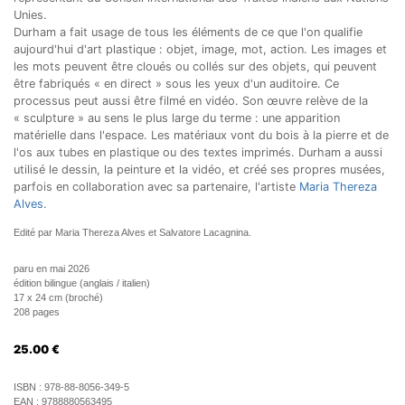
Unies.
Durham a fait usage de tous les éléments de ce que l'on qualifie
aujourd'hui d'art plastique : objet, image, mot, action. Les images et
les mots peuvent être cloués ou collés sur des objets, qui peuvent
être fabriqués « en direct » sous les yeux d'un auditoire. Ce
processus peut aussi être filmé en vidéo. Son œuvre relève de la
« sculpture » au sens le plus large du terme : une apparition
matérielle dans l'espace. Les matériaux vont du bois à la pierre et de
l'os aux tubes en plastique ou des textes imprimés. Durham a aussi
utilisé le dessin, la peinture et la vidéo, et créé ses propres musées,
parfois en collaboration avec sa partenaire, l'artiste
Maria Thereza
Alves
.
Edité par Maria Thereza Alves et Salvatore Lacagnina.
paru en mai 2026
édition bilingue (anglais / italien)
17 x 24 cm (broché)
208 pages
25.00
€
ISBN :
978-88-8056-349-5
EAN :
9788880563495