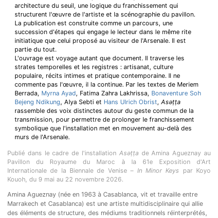
architecture du seuil, une logique du franchissement qui
structurent l'œuvre de l'artiste et la scénographie du pavillon.
La publication est construite comme un parcours, une
succession d'étapes qui engage le lecteur dans le même rite
initiatique que celui proposé au visiteur de l'Arsenale. Il est
partie du tout.
L'ouvrage est voyage autant que document. Il traverse les
strates temporelles et les registres : artisanat, culture
populaire, récits intimes et pratique contemporaine. Il ne
commente pas l'œuvre, il la continue. Par les textes de Meriem
Berrada,
Myrna Ayad
, Fatima Zahra Lakhrissa,
Bonaventure Soh
Bejeng Ndikung
, Alya Sebti et
Hans Ulrich Obrist
,
Asəṭṭa
rassemble des voix distinctes autour du geste commun de la
transmission, pour permettre de prolonger le franchissement
symbolique que l'installation met en mouvement au-delà des
murs de l'Arsenale.
Publié dans le cadre de l'installation
Asǝṭṭa
de Amina Agueznay au
Pavillon du Royaume du Maroc à la 61e Exposition d'Art
Internationale de la Biennale de Venise –
In Minor Keys
par Koyo
Kouoh, du 9 mai au 22 novembre 2026.
Amina Agueznay (née en 1963 à Casablanca, vit et travaille entre
Marrakech et Casablanca) est une artiste multidisciplinaire qui allie
des éléments de structure, des médiums traditionnels réinterprétés,