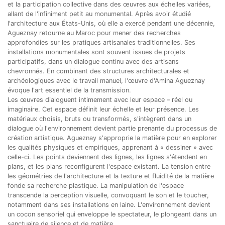
et la participation collective dans des œuvres aux échelles variées,
allant de l'infiniment petit au monumental. Après avoir étudié
l'architecture aux États-Unis, où elle a exercé pendant une décennie,
Agueznay retourne au Maroc pour mener des recherches
approfondies sur les pratiques artisanales traditionnelles. Ses
installations monumentales sont souvent issues de projets
participatifs, dans un dialogue continu avec des artisans
chevronnés. En combinant des structures architecturales et
archéologiques avec le travail manuel, l'œuvre d'Amina Agueznay
évoque l'art essentiel de la transmission.
Les œuvres dialoguent intimement avec leur espace – réel ou
imaginaire. Cet espace définit leur échelle et leur présence. Les
matériaux choisis, bruts ou transformés, s'intègrent dans un
dialogue où l'environnement devient partie prenante du processus de
création artistique. Agueznay s'approprie la matière pour en explorer
les qualités physiques et empiriques, apprenant à « dessiner » avec
celle-ci. Les points deviennent des lignes, les lignes s'étendent en
plans, et les plans reconfigurent l'espace existant. La tension entre
les géométries de l'architecture et la texture et fluidité de la matière
fonde sa recherche plastique. La manipulation de l'espace
transcende la perception visuelle, convoquant le son et le toucher,
notamment dans ses installations en laine. L'environnement devient
un cocon sensoriel qui enveloppe le spectateur, le plongeant dans un
sanctuaire de silence et de matière.