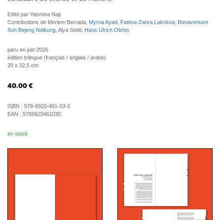
Edité par Yasmina Naji.
Contributions de Meriem Berrada,
Myrna Ayad
,
Fatima-Zahra Lakrissa
,
Bonaventure
Soh Bejeng Ndikung
, Alya Sebti,
Hans Ulrich Obrist
.
paru en juin 2026
édition trilingue (français / anglais / arabe)
20 x 32,5 cm
40.00
€
ISBN :
978-9920-461-03-0
EAN :
9789920461030
en stock