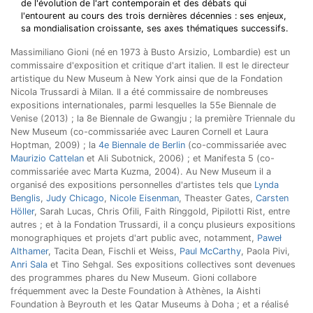
de l'évolution de l'art contemporain et des débats qui
l'entourent au cours des trois dernières décennies : ses enjeux,
sa mondialisation croissante, ses axes thématiques successifs.
Massimiliano Gioni (né en 1973 à Busto Arsizio, Lombardie) est un
commissaire d'exposition et critique d'art italien. Il est le directeur
artistique du New Museum à New York ainsi que de la Fondation
Nicola Trussardi à Milan. Il a été commissaire de nombreuses
expositions internationales, parmi lesquelles la 55e Biennale de
Venise (2013) ; la 8e Biennale de Gwangju ; la première Triennale du
New Museum (co-commissariée avec Lauren Cornell et Laura
Hoptman, 2009) ; la
4e Biennale de Berlin
(co-commissariée avec
Maurizio Cattelan
et Ali Subotnick, 2006) ; et Manifesta 5 (co-
commissariée avec Marta Kuzma, 2004). Au New Museum il a
organisé des expositions personnelles d'artistes tels que
Lynda
Benglis
,
Judy Chicago
,
Nicole Eisenman
, Theaster Gates,
Carsten
Höller
, Sarah Lucas, Chris Ofili, Faith Ringgold, Pipilotti Rist, entre
autres ; et à la Fondation Trussardi, il a conçu plusieurs expositions
monographiques et projets d'art public avec, notamment,
Paweł
Althamer
, Tacita Dean, Fischli et Weiss,
Paul McCarthy
, Paola Pivi,
Anri Sala
et Tino Sehgal. Ses expositions collectives sont devenues
des programmes phares du New Museum. Gioni collabore
fréquemment avec la Deste Foundation à Athènes, la Aishti
Foundation à Beyrouth et les Qatar Museums à Doha ; et a réalisé