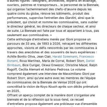
d'autres figures : designers, architectes, experts en éclairage,
ouvriers, peintres et transporteurs… le personnel de la Biennale,
qui organise l'acheminement des chefs-d'œuvre depuis les
quatre coins du globe, rénove les bâtiments, produit des
performances, supervise l'entretien des
Giardini
, ainsi que le
président, qui choisit et nomme les commissaires, sans oublier
le directeur général, les directeurs de chaque secteur, et ainsi
de suite. La Biennale est faite par tous et appartient à tous, pas
seulement aux commissaires. »
Cette anthologie d'entretiens menés par Gioni propose un
parcours de 33 ans, de 1993 à 2026, retraçant les différentes
approches, visions et défis rencontrés par les commissaires à
travers des anecdotes et des souvenirs de leurs expériences :
Achille Bonito Oliva, Jean Clair,
Harald Szeemann
,
Francesco
Bonami
, Rosa Martínez, María de Corral, Robert Storr,
Daniel
Birnbaum
, Bice Curiger, Okwui Enwezor, Christine Macel, Ralph
Rugoff, Cecilia Alemani et Adriano Pedrosa. Le volume
comprend également une interview de Massimiliano Gioni par
Robert Storr, ainsi qu'une autre avec les membres de l'équipe
de commissaires de la Biennale de Venise 2026 qui ont
concrétisé la vision de Koyo Kouoh après son décès prématuré
en 2025.
Offrant un aperçu complet de la manière dont s'organise une
biennale et de la réflexion qui la sous-tend, ce recueil
d'entretiens propose également une précieuse vue d'ensemble