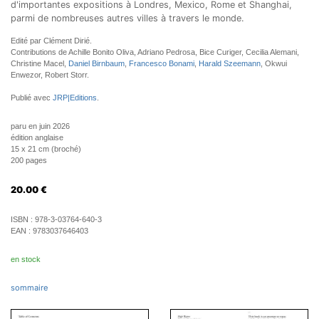
d'importantes expositions à Londres, Mexico, Rome et Shanghai,
parmi de nombreuses autres villes à travers le monde.
Edité par Clément Dirié.
Contributions de Achille Bonito Oliva, Adriano Pedrosa, Bice Curiger, Cecilia Alemani,
Christine Macel,
Daniel Birnbaum
,
Francesco Bonami
,
Harald Szeemann
, Okwui
Enwezor, Robert Storr.
Publié avec
JRP|Editions
.
paru en juin 2026
édition anglaise
15 x 21 cm (broché)
200 pages
20.00
€
ISBN :
978-3-03764-640-3
EAN :
9783037646403
en stock
sommaire