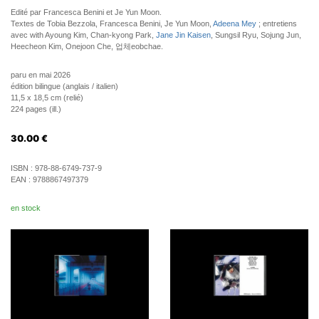
Edité par Francesca Benini et Je Yun Moon.
Textes de Tobia Bezzola, Francesca Benini, Je Yun Moon,
Adeena Mey
; entretiens
avec with Ayoung Kim, Chan-kyong Park,
Jane Jin Kaisen
, Sungsil Ryu, Sojung Jun,
Heecheon Kim, Onejoon Che, 업체eobchae.
paru en mai 2026
édition bilingue (anglais / italien)
11,5 x 18,5 cm (relié)
224 pages (ill.)
30.00
€
ISBN :
978-88-6749-737-9
EAN :
9788867497379
en stock