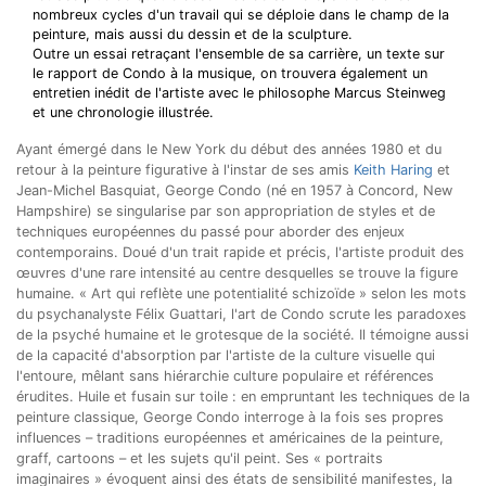
nombreux cycles d'un travail qui se déploie dans le champ de la
peinture, mais aussi du dessin et de la sculpture.
Outre un essai retraçant l'ensemble de sa carrière, un texte sur
le rapport de Condo à la musique, on trouvera également un
entretien inédit de l'artiste avec le philosophe Marcus Steinweg
et une chronologie illustrée.
Ayant émergé dans le New York du début des années 1980 et du
retour à la peinture figurative à l'instar de ses amis
Keith Haring
et
Jean-Michel Basquiat, George Condo (né en 1957 à Concord, New
Hampshire) se singularise par son appropriation de styles et de
techniques européennes du passé pour aborder des enjeux
contemporains. Doué d'un trait rapide et précis, l'artiste produit des
œuvres d'une rare intensité au centre desquelles se trouve la figure
humaine. « Art qui reflète une potentialité schizoïde » selon les mots
du psychanalyste Félix Guattari, l'art de Condo scrute les paradoxes
de la psyché humaine et le grotesque de la société. Il témoigne aussi
de la capacité d'absorption par l'artiste de la culture visuelle qui
l'entoure, mêlant sans hiérarchie culture populaire et références
érudites.
Huile et fusain sur toile : en empruntant les techniques de la
peinture classique, George Condo interroge à la fois ses propres
influences – traditions européennes et américaines de la peinture,
graff, cartoons – et les sujets qu'il peint. Ses « portraits
imaginaires » évoquent ainsi des états de sensibilité manifestes, la