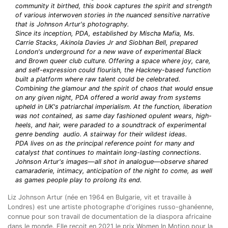
community it birthed, this book captures the spirit and strength
of various interwoven stories in the nuanced sensitive narrative
that is Johnson Artur's photography.
Since its inception, PDA, established by Mischa Mafia, Ms.
Carrie Stacks, Akinola Davies Jr and Siobhan Bell, prepared
London's underground for a new wave of experimental Black
and Brown queer club culture. Offering a space where joy, care,
and self-expression could flourish, the Hackney-based function
built a platform where raw talent could be celebrated.
Combining the glamour and the spirit of chaos that would ensue
on any given night, PDA offered a world away from systems
upheld in UK's patriarchal imperialism. At the function, liberation
was not contained, as same day fashioned opulent wears, high-
heels, and hair, were paraded to a soundtrack of experimental
genre bending audio. A stairway for their wildest ideas.
PDA lives on as the principal reference point for many and
catalyst that continues to maintain long-lasting connections.
Johnson Artur's images—all shot in analogue—observe shared
camaraderie, intimacy, anticipation of the night to come, as well
as games people play to prolong its end.
Liz Johnson Artur (née en 1964 en Bulgarie, vit et travaille à
Londres) est une artiste photographe d'origines russo-ghanéenne,
connue pour son travail de documentation de la diaspora africaine
dans le monde. Elle reçoit en 2021 le prix Women In Motion pour la