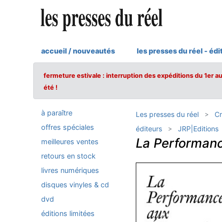
accueil / nouveautés
les presses du réel - édi
fermeture estivale : interruption des expéditions du 1er a
été !
à paraître
Les presses du réel
Cr
offres spéciales
éditeurs
JRP|Editions
La Performanc
meilleures ventes
retours en stock
livres numériques
disques vinyles & cd
dvd
éditions limitées