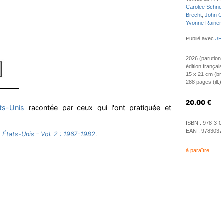
Carolee Schn
Brecht
,
John 
Yvonne Rainer
Publié avec
JR
2026 (parution
édition françai
15 x 21 cm (b
288 pages (ill.)
20.00
€
ts-Unis
racontée par ceux qui l'ont pratiquée et
ISBN :
978-3-
EAN :
978303
États-Unis – Vol. 2 : 1967-1982
.
à paraître