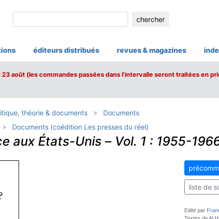
chercher
tions
éditeurs distribués
revues & magazines
inde
u 23 août (les commandes passées dans l'intervalle seront traitées en pri
itique, théorie & documents
Documents
Documents (coédition Les presses du réel)
e aux États-Unis
–
Vol. 1 : 1955-196
précomm
liste de s
Edité par
Fran
Textes de Al H