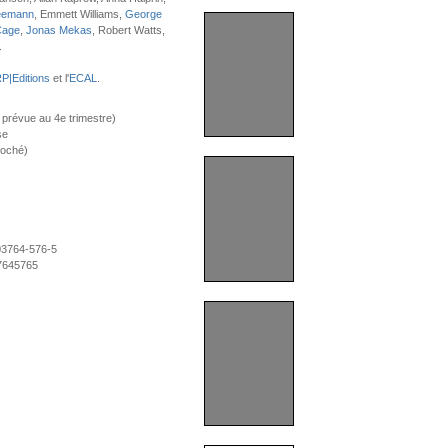
eemann
, Emmett Williams,
George
Cage
,
Jonas Mekas
, Robert Watts,
.
P|Editions
et l'
ECAL
.
 prévue au 4e trimestre)
se
roché)
03764-576-5
7645765