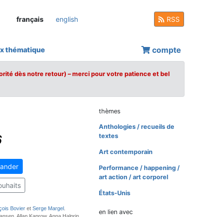
français
english
RSS
compte
x thématique
orité dès notre retour) – merci pour votre patience et bel
thèmes
Anthologies / recueils de
6
textes
Art contemporain
ander
Performance / happening /
art action / art corporel
ouhaits
États-Unis
çois Bovier
et
Serge Margel
.
en lien avec
ansen, Allan Kaprow, Anna Halprin,