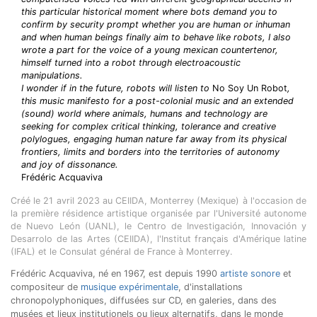
this particular historical moment where bots demand you to
confirm by security prompt whether you are human or inhuman
and when human beings finally aim to behave like robots, I also
wrote a part for the voice of a young mexican countertenor,
himself turned into a robot through electroacoustic
manipulations.
I wonder if in the future, robots will listen to
No Soy Un Robot
,
this music manifesto for a post-colonial music and an extended
(sound) world where animals, humans and technology are
seeking for complex critical thinking, tolerance and creative
polylogues, engaging human nature far away from its physical
frontiers, limits and borders into the territories of autonomy
and joy of dissonance.
Frédéric Acquaviva
Créé le 21 avril 2023 au CEIIDA, Monterrey (Mexique) à l'occasion de
la première résidence artistique organisée par l'Université autonome
de Nuevo León (UANL), le Centro de Investigación, Innovación y
Desarrolo de las Artes (CEIIDA), l'Institut français d'Amérique latine
(IFAL) et le Consulat général de France à Monterrey.
Frédéric Acquaviva, né en 1967, est depuis 1990
artiste sonore
et
compositeur de
musique expérimentale
, d'installations
chronopolyphoniques, diffusées sur CD, en galeries, dans des
musées et lieux institutionels ou lieux alternatifs, dans le monde