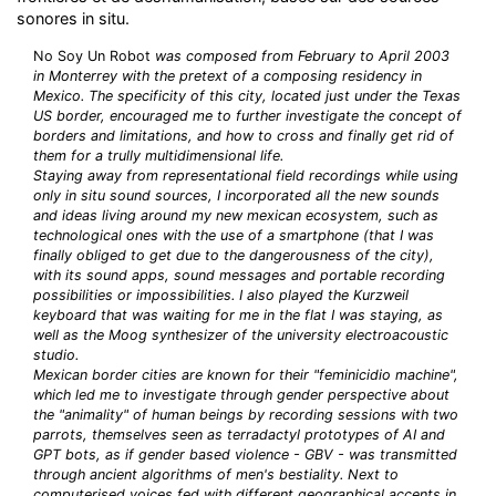
sonores in situ.
No Soy Un Robot
was composed from February to April 2003
in Monterrey with the pretext of a composing residency in
Mexico. The specificity of this city, located just under the Texas
US border, encouraged me to further investigate the concept of
borders and limitations, and how to cross and finally get rid of
them for a trully multidimensional life.
Staying away from representational field recordings while using
only in situ sound sources, I incorporated all the new sounds
and ideas living around my new mexican ecosystem, such as
technological ones with the use of a smartphone (that I was
finally obliged to get due to the dangerousness of the city),
with its sound apps, sound messages and portable recording
possibilities or impossibilities. I also played the Kurzweil
keyboard that was waiting for me in the flat I was staying, as
well as the Moog synthesizer of the university electroacoustic
studio.
Mexican border cities are known for their "feminicidio machine",
which led me to investigate through gender perspective about
the "animality" of human beings by recording sessions with two
parrots, themselves seen as terradactyl prototypes of AI and
GPT bots, as if gender based violence - GBV - was transmitted
through ancient algorithms of men's bestiality. Next to
computerised voices fed with different geographical accents in