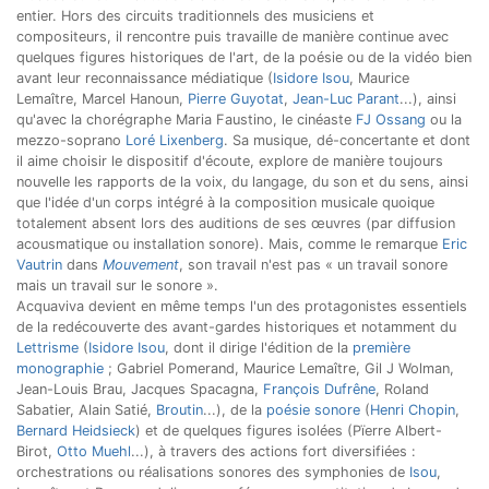
entier. Hors des circuits traditionnels des musiciens et
compositeurs, il rencontre puis travaille de manière continue avec
quelques figures historiques de l'art, de la poésie ou de la vidéo bien
avant leur reconnaissance médiatique (
Isidore Isou
, Maurice
Lemaître, Marcel Hanoun,
Pierre Guyotat
,
Jean-Luc Parant
...), ainsi
qu'avec la chorégraphe Maria Faustino, le cinéaste
FJ Ossang
ou la
mezzo-soprano
Loré Lixenberg
. Sa musique, dé-concertante et dont
il aime choisir le dispositif d'écoute, explore de manière toujours
nouvelle les rapports de la voix, du langage, du son et du sens, ainsi
que l'idée d'un corps intégré à la composition musicale quoique
totalement absent lors des auditions de ses œuvres (par diffusion
acousmatique ou installation sonore). Mais, comme le remarque
Eric
Vautrin
dans
Mouvement
, son travail n'est pas « un travail sonore
mais un travail sur le sonore ».
Acquaviva devient en même temps l'un des protagonistes essentiels
de la redécouverte des avant-gardes historiques et notamment du
Lettrisme
(
Isidore Isou
, dont il dirige l'édition de la
première
monographie
; Gabriel Pomerand, Maurice Lemaître, Gil J Wolman,
Jean-Louis Brau, Jacques Spacagna,
François Dufrêne
, Roland
Sabatier, Alain Satié,
Broutin
...), de la
poésie sonore
(
Henri Chopin
,
Bernard Heidsieck
) et de quelques figures isolées (Pïerre Albert-
Birot,
Otto Muehl
...), à travers des actions fort diversifiées :
orchestrations ou réalisations sonores des symphonies de
Isou
,