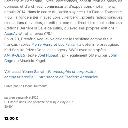
Lemaître et Pomerand, livres, conférences, constitution de bases de
données et d'archives, commissariat d'expositions (notamment,
depuis 2014, dans le cadre de l'
artist's space
« La Plaque Tournante
» qu'il a fondé à Berlin avec Loré Lixenberg), projets radiophoniques,
réalisations de vidéos, et édition, comme directeur de collection aux
Editions Derrière la Salle de Bains, ou avec ses propres éditions :
AcquAvivA
, et la revue
CRU
.
En 2020, Frédéric Acquaviva devient le troisième compositeur
français (après
Pierre Henry
et
Luc Ferrari
) à obtenir le prestigieux
Karl Sczuka Prize (Donaueschingen / SWR) avec son opéra
ANTIPODES
(texte
Joël Hubaut
), prix également obtenu par
John
Cage
ou Mauricio Kagel.
Voir aussi
Yoann Sarrat :
Phonosophie et corporalité
compositionnelle – L'art sonore de Frédéric Acquaviva
Publié par La Plaque Tournante.
paru en septembre 2023
CD inséré dans une pochette de disque vinyle 10"
30'40''
12.00
€