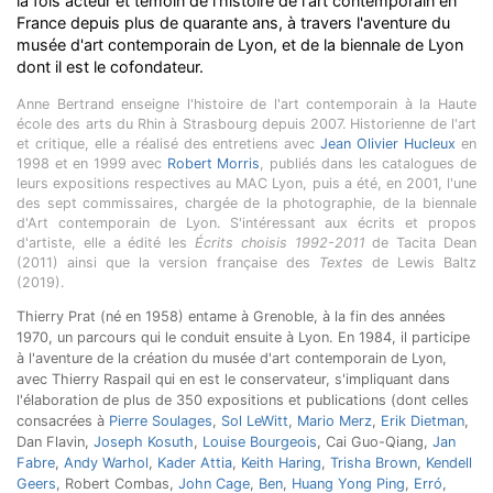
la fois acteur et témoin de l'histoire de l'art contemporain en
France depuis plus de quarante ans, à travers l'aventure du
musée d'art contemporain de Lyon, et de la biennale de Lyon
dont il est le cofondateur.
Anne Bertrand enseigne l'histoire de l'art contemporain à la Haute
école des arts du Rhin à Strasbourg depuis 2007. Historienne de l'art
et critique, elle a réalisé des entretiens avec
Jean Olivier Hucleux
en
1998 et en 1999 avec
Robert Morris
, publiés dans les catalogues de
leurs expositions respectives au MAC Lyon, puis a été, en 2001, l'une
des sept commissaires, chargée de la photographie, de la biennale
d'Art contemporain de Lyon. S'intéressant aux écrits et propos
d'artiste, elle a édité les
Écrits choisis 1992-2011
de Tacita Dean
(2011) ainsi que la version française des
Textes
de Lewis Baltz
(2019).
Thierry Prat (né en 1958) entame à Grenoble, à la fin des années
1970, un parcours qui le conduit ensuite à Lyon. En 1984, il participe
à l'aventure de la création du musée d'art contemporain de Lyon,
avec Thierry Raspail qui en est le conservateur, s'impliquant dans
l'élaboration de plus de 350 expositions et publications (dont celles
consacrées à
Pierre Soulages
,
Sol LeWitt
,
Mario Merz
,
Erik Dietman
,
Dan Flavin,
Joseph Kosuth
,
Louise Bourgeois
, Cai Guo-Qiang,
Jan
Fabre
,
Andy Warhol
,
Kader Attia
,
Keith Haring
,
Trisha Brown
,
Kendell
Geers
, Robert Combas,
John Cage
,
Ben
,
Huang Yong Ping
,
Erró
,