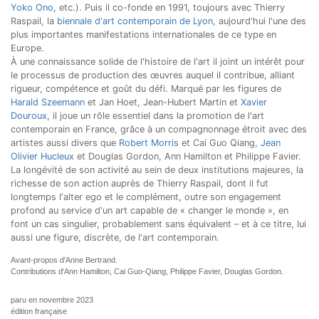
Yoko Ono
, etc.). Puis il co-fonde en 1991, toujours avec Thierry
Raspail, la
biennale d'art contemporain de Lyon
, aujourd'hui l'une des
plus importantes manifestations internationales de ce type en
Europe.
À une connaissance solide de l'histoire de l'art il joint un intérêt pour
le processus de production des œuvres auquel il contribue, alliant
rigueur, compétence et goût du défi. Marqué par les figures de
Harald Szeemann
et Jan Hoet, Jean-Hubert Martin et
Xavier
Douroux
, il joue un rôle essentiel dans la promotion de l'art
contemporain en France, grâce à un compagnonnage étroit avec des
artistes aussi divers que
Robert Morris
et Cai Guo Qiang,
Jean
Olivier Hucleux
et Douglas Gordon, Ann Hamilton et Philippe Favier.
La longévité de son activité au sein de deux institutions majeures, la
richesse de son action auprès de Thierry Raspail, dont il fut
longtemps l'alter ego et le complément, outre son engagement
profond au service d'un art capable de « changer le monde », en
font un cas singulier, probablement sans équivalent – et à ce titre, lui
aussi une figure, discrète, de l'art contemporain.
Avant-propos d'Anne Bertrand.
Contributions d'Ann Hamilton, Cai Guo-Qiang, Philippe Favier, Douglas Gordon.
paru en novembre 2023
édition française