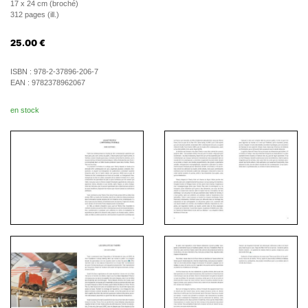
17 x 24 cm (broché)
312 pages (ill.)
25.00
€
ISBN :
978-2-37896-206-7
EAN :
9782378962067
en stock