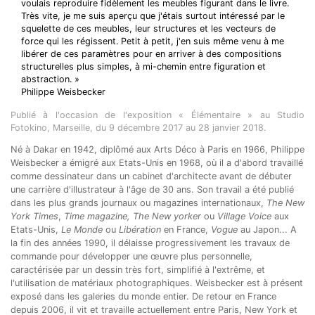
voulais reproduire fidèlement les meubles figurant dans le livre.
Très vite, je me suis aperçu que j'étais surtout intéressé par le
squelette de ces meubles, leur structures et les vecteurs de
force qui les régissent. Petit à petit, j'en suis même venu à me
libérer de ces paramètres pour en arriver à des compositions
structurelles plus simples, à mi-chemin entre figuration et
abstraction. »
Philippe Weisbecker
Publié à l'occasion de l'exposition « Élémentaire » au Studio
Fotokino, Marseille, du 9 décembre 2017 au 28 janvier 2018.
Né à Dakar en 1942, diplômé aux Arts Déco à Paris en 1966, Philippe
Weisbecker a émigré aux Etats-Unis en 1968, où il a d'abord travaillé
comme dessinateur dans un cabinet d'architecte avant de débuter
une carrière d'illustrateur à l'âge de 30 ans. Son travail a été publié
dans les plus grands journaux ou magazines internationaux,
The New
York Times
,
Time magazine, The New yorker
ou
Village Voice
aux
Etats-Unis,
Le Monde
ou
Libération
en France,
Vogue
au Japon... A
la fin des années 1990, il délaisse progressivement les travaux de
commande pour développer une œuvre plus personnelle,
caractérisée par un dessin très fort, simplifié à l'extrême, et
l'utilisation de matériaux photographiques. Weisbecker est à présent
exposé dans les galeries du monde entier. De retour en France
depuis 2006, il vit et travaille actuellement entre Paris, New York et