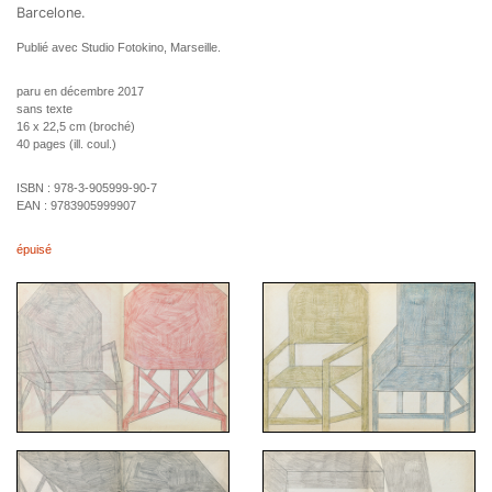
Barcelone.
Publié avec Studio Fotokino, Marseille.
paru en décembre 2017
sans texte
16 x 22,5 cm (broché)
40 pages (ill. coul.)
ISBN :
978-3-905999-90-7
EAN :
9783905999907
épuisé