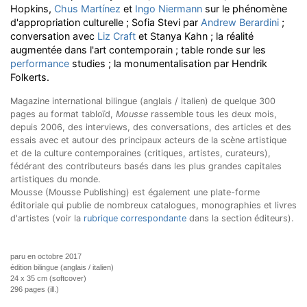
Hopkins,
Chus Martínez
et
Ingo Niermann
sur le phénomène
d'appropriation culturelle ; Sofia Stevi par
Andrew Berardini
;
conversation avec
Liz Craft
et Stanya Kahn ; la réalité
augmentée dans l'art contemporain ; table ronde sur les
performance
studies ; la monumentalisation par Hendrik
Folkerts.
Magazine international bilingue (anglais / italien) de quelque 300
pages au format tabloïd,
Mousse
rassemble tous les deux mois,
depuis 2006, des interviews, des conversations, des articles et des
essais avec et autour des principaux acteurs de la scène artistique
et de la culture contemporaines (critiques, artistes, curateurs),
fédérant des contributeurs basés dans les plus grandes capitales
artistiques du monde
.
Mousse (Mousse Publishing) est également une plate-forme
éditoriale qui publie de nombreux catalogues, monographies et livres
d'artistes (voir la
rubrique correspondante
dans la section éditeurs).
paru en octobre 2017
édition bilingue (anglais / italien)
24 x 35 cm (softcover)
296 pages (ill.)