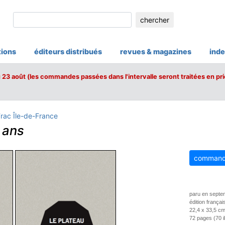
chercher
tions
éditeurs distribués
revues & magazines
inde
u 23 août (les commandes passées dans l'intervalle seront traitées en pri
Frac Île-de-France
 ans
command
paru en septe
édition françai
22,4 x 33,5 cm
72 pages (70 ill