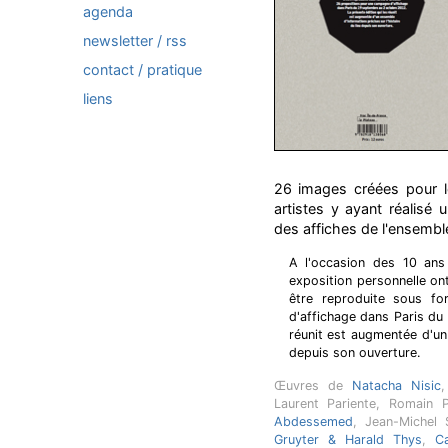
agenda
newsletter / rss
contact / pratique
liens
26 images créées pour l
artistes y ayant réalisé 
des affiches de l'ensembl
A l'occasion des 10 ans 
exposition personnelle o
être reproduite sous fo
d'affichage dans Paris du
réunit est augmentée d'un 
depuis son ouverture.
Œuvres de
Natacha Nisic
Laurent Pariente, Romain 
Abdessemed
, Jean-Michel
Gruyter & Harald Thys
,
C