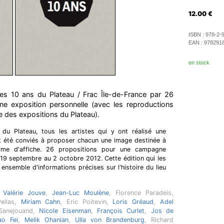
12.00
€
ISBN :
978-2-
EAN :
978291
en stock
es 10 ans du Plateau / Frac Île-de-France par 26
une exposition personnelle (avec les reproductions
e des expositions du Plateau).
du Plateau, tous les artistes qui y ont réalisé une
nt été conviés à proposer chacun une image destinée à
rme d'affiche. 26 propositions pour une campagne
 19 septembre au 2 octobre 2012. Cette édition qui les
ensemble d'informations précises sur l'histoire du lieu
,
Valérie Jouve
,
Jean-Luc Moulène
, Florence Paradeis,
Pellas,
Miriam Cahn
, Eric Poitevin,
Loris Gréaud
,
Adel
 Sanejouand,
Nicole Eisenman
,
François Curlet
,
Jos de
ao Fei
,
Melik Ohanian
,
Ulla von Brandenburg
, Richard