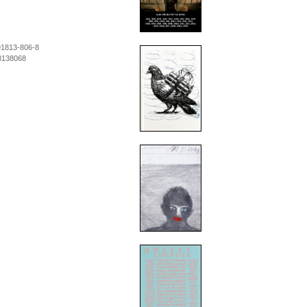
91813-806-8
8138068