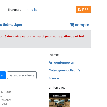
français
english
RSS
compte
x thématique
orité dès notre retour) – merci pour votre patience et bel
thèmes
Art contemporain
Catalogues collectifs
er
liste de souhaits
France
en lien avec
mbre 2012
se
 (broché)
. coul.)