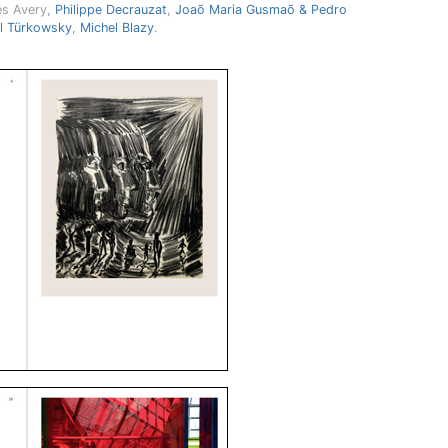
es Avery,
Philippe Decrauzat
,
Joaõ Maria Gusmaõ & Pedro
el Türkowsky
,
Michel Blazy
.