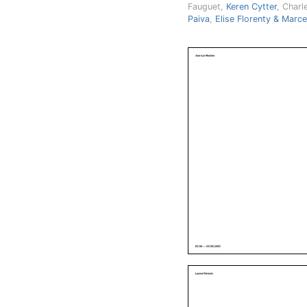
Fauguet,
Keren Cytter
, Charl
Paiva
,
Elise Florenty & Marc