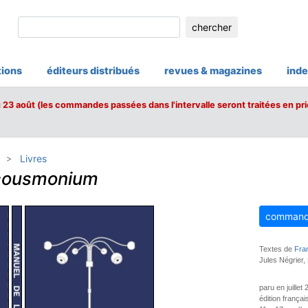
chercher
tions
éditeurs distribués
revues & magazines
inde
u 23 août (les commandes passées dans l'intervalle seront traitées en pri
Livres
acousmonium
command
Textes de
Fran
Jules Négrier
paru en juillet
édition françai