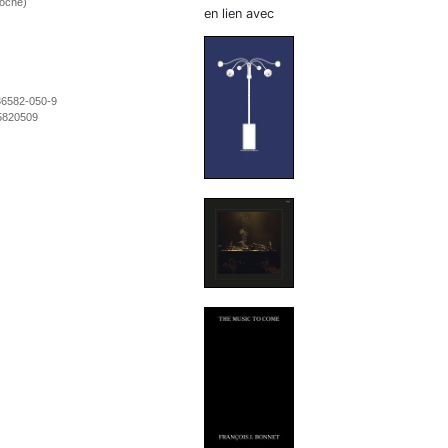
roché)
en lien avec
36582-050-9
5820509