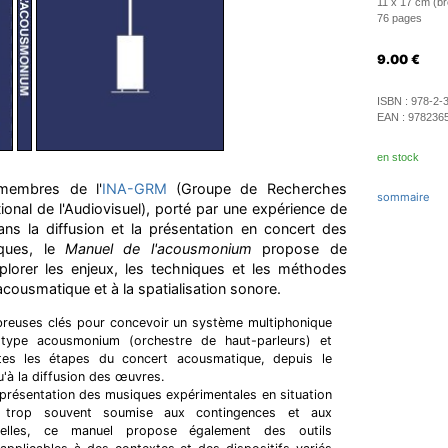
11 x 17 cm (b
76 pages
9.00
€
ISBN :
978-2-
EAN :
978236
en stock
 membres de l'
INA-GRM
(Groupe de Recherches
sommaire
tional de l'Audiovisuel), porté par une expérience de
ns la diffusion et la présentation en concert des
iques, le
Manuel de l'acousmonium
propose de
plorer les enjeux, les techniques et les méthodes
 acousmatique et à la spatialisation sonore.
euses clés pour concevoir un système multiphonique
type acousmonium (orchestre de haut-parleurs) et
es les étapes du concert acousmatique, depuis le
à la diffusion des œuvres.
 présentation des musiques expérimentales en situation
 trop souvent soumise aux contingences et aux
onnelles, ce manuel propose également des outils