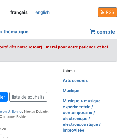
français
english
RSS
compte
x thématique
orité dès notre retour) – merci pour votre patience et bel
thèmes
Arts sonores
Musique
er
liste de souhaits
Musique > musique
expérimentale /
çois J. Bonnet
, Nicolas Debade,
contemporaine /
, Emmanuel Richier.
électronique /
électroacoustique /
 2026
improvisée
se