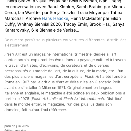
Chiara Siravo, a visual essay par Bella Newman, Ivan Cheng
en conversation avec Raoul Klooker, Sarah Brahim par Michela
Ceruti, Ian Waelder par Sonja Teszler, Luzie Meyer par Tabea
Marschall, Archive
Hans Haacke
, Henri McMaster par Eilidh
Duffy, Whitney Biennial 2026, Tracey Emin, Brook Hsu, Sanya
Kantarovsky, 61e Biennale de Venise...
Ce numéro paraît sous plusieurs couvertures différentes, distribuées
aléatoirement.
Flash Art
est un magazine international trimestriel
dédiée à l'art
contemporain, explorant les évolutions du paysage culturel à travers
le travail d'artistes, d'écrivains, de curateurs et de diverses
personnalités du monde de l'art, de la culture, de la mode, etc. L'un
des plus anciens magazines d'art européens,
Flash Art
a été fondé à
Rome en 1967 par le critique d'art et éditeur italien Giancarlo Politi,
avant de s'installer à Milan en 1971. Originellement en langues
italienne et anglaise, le magazine a été scindé en deux publications à
partir de 1978 (
Flash Art Italia
et
Flash Art International
). Distribué
dans le monde entier, le magazine, l'un des plus lus dans son
domaine, fait aujourd'hui référence.
paru en juin 2026
édition anglaise