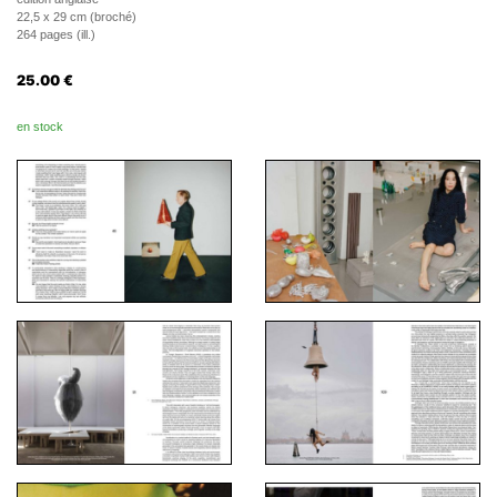
22,5 x 29 cm (broché)
264 pages (ill.)
25.00
€
en stock