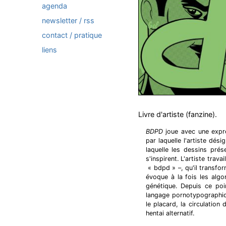
agenda
newsletter / rss
contact / pratique
liens
Livre d'artiste (fanzine).
BDPD
joue avec une expre
par laquelle l'artiste dé
laquelle les dessins pré
s'inspirent. L'artiste tra
« bdpd » –, qu'il transfo
évoque à la fois les alg
génétique. Depuis ce poi
langage pornotypographiqu
le placard, la circulation
hentai alternatif.