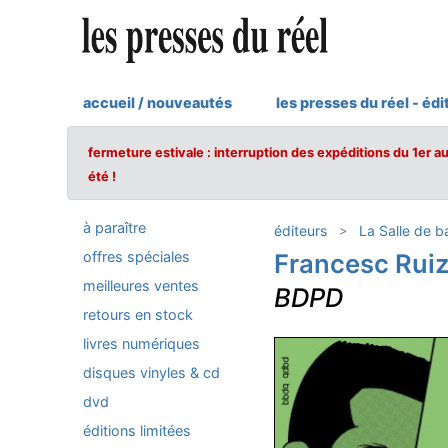
accueil / nouveautés
les presses du réel - édi
fermeture estivale : interruption des expéditions du 1er a
été !
à paraître
éditeurs
La Salle de b
offres spéciales
Francesc Rui
meilleures ventes
BDPD
retours en stock
livres numériques
disques vinyles & cd
dvd
éditions limitées