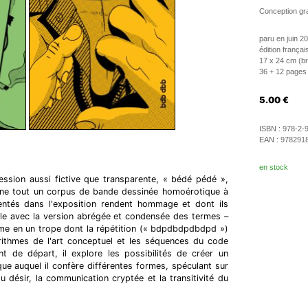
Conception gra
paru en juin 2
édition françai
17 x 24 cm (b
36 + 12 pages (
5.00
€
ISBN :
978-2-
EAN :
978291
en stock
ssion aussi fictive que transparente, « bédé pédé »,
signe tout un corpus de bande dessinée homoérotique à
sentés dans l'exposition rendent hommage et dont ils
vaille avec la version abrégée et condensée des termes –
rme en un trope dont la répétition (« bdpdbdpdbdpd »)
orithmes de l'art conceptuel et les séquences du code
nt de départ, il explore les possibilités de créer un
e auquel il confère différentes formes, spéculant sur
 du désir, la communication cryptée et la transitivité du