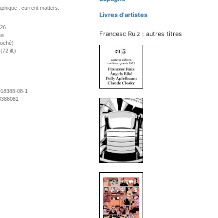
phique : current matters.
Livres d'artistes
026
Francesc Ruiz : autres titres
se
roché)
72 ill.)
918388-08-1
8388081