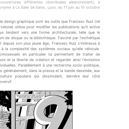
uvertures différentes (distribuées aléatoirement), à
ponyme à La Salle de bains, Lyon, du 11 juin au 10 octobre
 le design graphique sont les outils que Francesc Ruiz (né
rcelone) utilise pour modifier les publications qu'il active
qui tendent vers une forme architecturale, telle que le
asin de disque ou la bibliothèque. Fasciné par l'esthétique
lit depuis son plus jeune âge, Francesc Ruiz s'intéresse à
t à la complexité des systèmes sociaux qu'elle véhicule.
mosexuels en particulier lui permettent de traiter de
re et la liberté de création et regarder ainsi l'évolution
ividuelles. Parallèlement à une recherche socio-politique,
us généralement, dans la presse et la bande dessinée, aux
ulture populaire qui dissimulent, derrière leur côté
bversif.