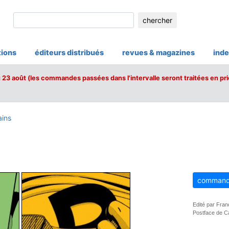
chercher
tions
éditeurs distribués
revues & magazines
inde
u 23 août (les commandes passées dans l'intervalle seront traitées en pri
ains
z
command
Edité par Fra
Postface de Ca