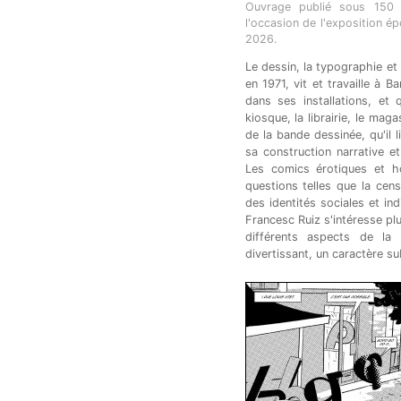
Ouvrage publié sous 150 co
l'occasion de l'exposition é
2026.
Le dessin, la typographie et
en 1971, vit et travaille à Ba
dans ses installations, et 
kiosque, la librairie, le mag
de la bande dessinée, qu'il 
sa construction narrative e
Les comics érotiques et ho
questions telles que la censu
des identités sociales et ind
Francesc Ruiz s'intéresse pl
différents aspects de la c
divertissant, un caractère su