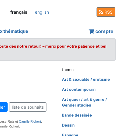
français
english
RSS
compte
x thématique
orité dès notre retour) – merci pour votre patience et bel
thèmes
Art & sexualité / érotisme
Art contemporain
Art queer / art & genre /
Gender studies
er
liste de souhaits
Bande dessinée
ncesc Ruiz et
Camille Richert
.
Dessin
mille Richert.
Espagne