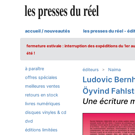
accueil / nouveautés
les presses du réel - édi
fermeture estivale : interruption des expéditions du 1er a
été !
à paraître
éditeurs
Naima
offres spéciales
Ludovic Bern
meilleures ventes
Öyvind Fahls
retours en stock
Une écriture 
livres numériques
disques vinyles & cd
dvd
éditions limitées