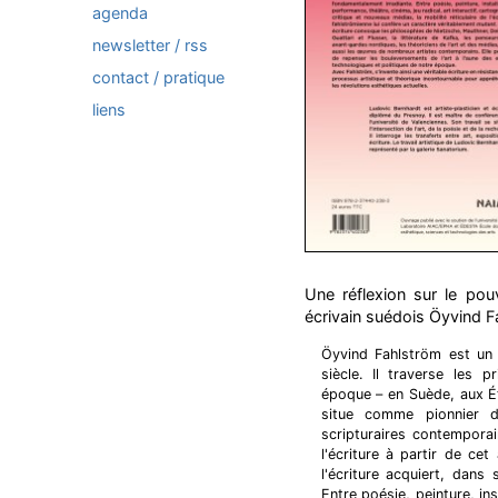
agenda
newsletter / rss
contact / pratique
liens
Une réflexion sur le pouvo
écrivain suédois Öyvind 
Öyvind Fahlström est un 
siècle. Il traverse les 
époque – en Suède, aux Ét
situe comme pionnier de
scripturaires contempora
l'écriture à partir de ce
l'écriture acquiert, dans
Entre poésie, peinture, ins