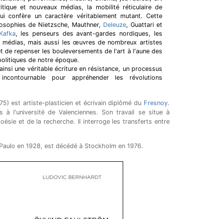
critique et nouveaux médias, la mobilité réticulaire de
 lui confère un caractère véritablement mutant. Cette
ilosophies de Nietzsche, Mauthner,
Deleuze
, Guattari et
Kafka
, les penseurs des avant-gardes nordiques, les
es médias, mais aussi les œuvres de nombreux artistes
t de repenser les bouleversements de l'art à l'aune des
politiques de notre époque.
ainsi une véritable écriture en résistance, un processus
 incontournable pour appréhender les révolutions
5) est artiste-plasticien et écrivain diplômé du
Fresnoy
.
s à l'université de Valenciennes. Son travail se situe à
 poésie et de la recherche. Il interroge les transferts entre
Paulo en 1928, est décédé à Stockholm en 1976.