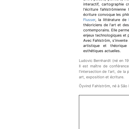
interactif, cartographie 
l'écriture fahlströmienne
écriture convoque les ph
Flusser
, la littérature de
théoriciens de l'art et d
contemporains. Elle perme
enjeux technologiques et 
Avec Fahlström, s'invente 
artistique et théorique
esthétiques actuelles.
Ludovic Bernhardt (né en 197
Il est maître de conférence
l'intersection de l'art, de la
art, exposition et écriture.
Öyvind Fahlström, né à São 