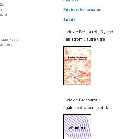
026
Recherche-création
se
roché)
Suède
Ludovic Bernhardt, Öyvind
Fahlström : autre titre
37440-238-3
4402383
Ludovic Bernhardt :
également présent(e) dans