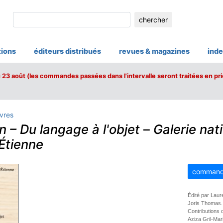
chercher
tions
éditeurs distribués
revues & magazines
inde
u 23 août (les commandes passées dans l'intervalle seront traitées en pri
ivres
 – Du langage à l'objet
–
Galerie nat
Étienne
command
Édité par Laur
Joris Thomas.
Contributions 
Aziza Gril-Mar