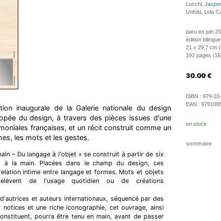
Lucchi,
Jasper
Unfold, Lola C
paru en juin 2
édition bilingue
21 x 29,7 cm (r
192 pages (164 
30.00
€
ISBN :
979-10
EAN :
979109
tion inaugurale de la Galerie nationale du design
opée du design, à travers des pièces issues d'une
en stock
rimoniales françaises, et un récit construit comme un
mes, les mots et les gestes.
sommaire
ain – Du langage à l'objet » se construit à partir de six
es à la main. Placées dans le champ du design, ces
relation intime entre langage et formes. Mots et objets
relèvent de l'usage quotidien ou de créations
'autrices et auteurs internationaux, séquencé par des
notices et une riche iconographie, cet ouvrage, ainsi
constituent, pourra être tenu en main, avant de passer