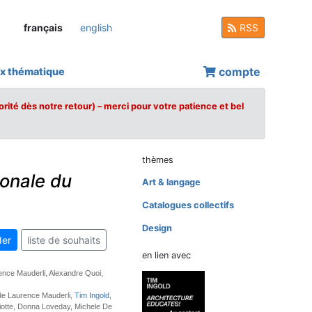
français
english
RSS
compte
x thématique
orité dès notre retour) – merci pour votre patience et bel
thèmes
ionale du
Art & langage
Catalogues collectifs
Design
er
liste de souhaits
en lien avec
ence Mauderli, Alexandre Quoi,
de Laurence Mauderli,
Tim Ingold
,
iotte, Donna Loveday, Michele De