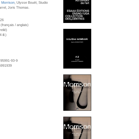
 Morrison
, Ulysse Bouët, Studio
arrel, Joris Thomas.
026
 (français / anglais)
elié)
ill.)
-95991-93-9
5991939