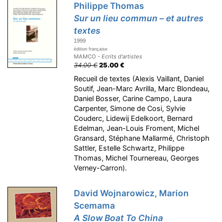
Philippe Thomas
Sur un lieu commun – et autres
textes
1999
édition française
MAMCO -
Ecrits d'artistes
34.00 €
25.00 €
Recueil de textes (Alexis Vaillant, Daniel
Soutif, Jean-Marc Avrilla, Marc Blondeau,
Daniel Bosser, Carine Campo, Laura
Carpenter, Simone de Cosi, Sylvie
Couderc, Lidewij Edelkoort, Bernard
Edelman, Jean-Louis Froment, Michel
Gransard, Stéphane Mallarmé, Christoph
Sattler, Estelle Schwartz, Philippe
Thomas, Michel Tournereau, Georges
Verney-Carron).
David Wojnarowicz, Marion
Scemama
A Slow Boat To China