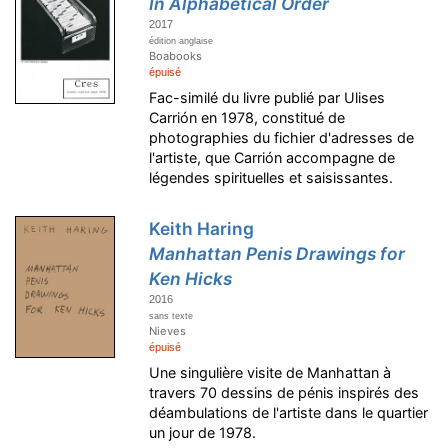
In Alphabetical Order
2017
édition anglaise
Boabooks
épuisé
Fac-similé du livre publié par Ulises
Carrión en 1978, constitué de
photographies du fichier d'adresses de
l'artiste, que Carrión accompagne de
légendes spirituelles et saisissantes.
Keith Haring
Manhattan Penis Drawings for
Ken Hicks
2016
sans texte
Nieves
épuisé
Une singulière visite de Manhattan à
travers 70 dessins de pénis inspirés des
déambulations de l'artiste dans le quartier
un jour de 1978.