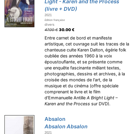
Light - Karen and the Process
(livre + DVD)
2021
édition française
divers
47.00 €
30.00 €
Entre carnet de bord et manifeste
artistique, cet ouvrage suit les traces de la
chanteuse culte Karen Dalton, égérie folk
oubliée des années 1960 à la voix
époustouflante, et se présente comme
une enquête fascinante mêlant textes,
photographies, dessins et archives, à la
croisée des mondes de l'art, de la
musique et du cinéma (offre spéciale
comprenant le livre et le film
d'Emmanuelle Antille
A Bright Light –
Karen and the Process
sur DVD).
Absalon
Absalon Absalon
2021