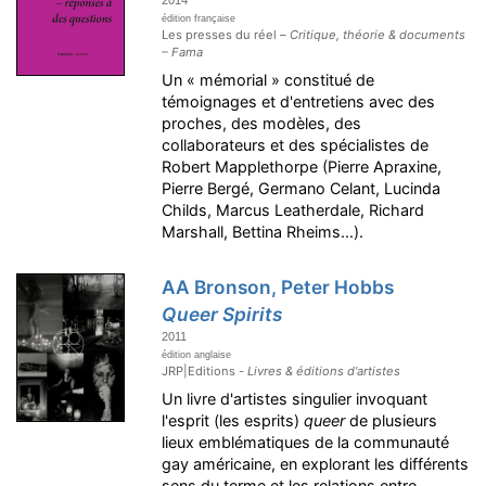
édition française
Les presses du réel –
Critique, théorie & documents
– Fama
Un « mémorial » constitué de
témoignages et d'entretiens avec des
proches, des modèles, des
collaborateurs et des spécialistes de
Robert Mapplethorpe (Pierre Apraxine,
Pierre Bergé, Germano Celant, Lucinda
Childs, Marcus Leatherdale, Richard
Marshall, Bettina Rheims...).
AA Bronson, Peter Hobbs
Queer Spirits
2011
édition anglaise
JRP|Editions -
Livres & éditions d'artistes
Un livre d'artistes singulier invoquant
l'esprit (les esprits)
queer
de plusieurs
lieux emblématiques de la communauté
gay américaine, en explorant les différents
sens du terme et les relations entre