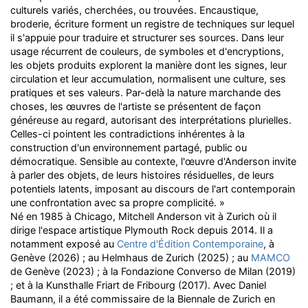
culturels variés, cherchées, ou trouvées. Encaustique,
broderie, écriture forment un registre de techniques sur lequel
il s'appuie pour traduire et structurer ses sources. Dans leur
usage récurrent de couleurs, de symboles et d'encryptions,
les objets produits explorent la manière dont les signes, leur
circulation et leur accumulation, normalisent une culture, ses
pratiques et ses valeurs. Par-delà la nature marchande des
choses, les œuvres de l'artiste se présentent de façon
généreuse au regard, autorisant des interprétations plurielles.
Celles-ci pointent les contradictions inhérentes à la
construction d'un environnement partagé, public ou
démocratique. Sensible au contexte, l'œuvre d'Anderson invite
à parler des objets, de leurs histoires résiduelles, de leurs
potentiels latents, imposant au discours de l'art contemporain
une confrontation avec sa propre complicité. »
Né en 1985 à Chicago, Mitchell Anderson vit à Zurich où il
dirige l'espace artistique Plymouth Rock depuis 2014. Il a
notamment exposé au
Centre d'Édition Contemporaine
, à
Genève (2026) ; au Helmhaus de Zurich (2025) ; au
MAMCO
de Genève (2023) ; à la Fondazione Converso de Milan (2019)
; et à la Kunsthalle Friart de Fribourg (2017). Avec Daniel
Baumann, il a été commissaire de la Biennale de Zurich en