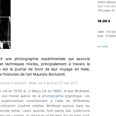
édition bilingue
16,5 x 23 cm 
164 pages (ill.
18.00
€
ISBN :
978-88
EAN :
978889
en stock
t une photographie expérimentale qui associe
t techniques mixtes, principalement à travers le
n est le journal de bord de leur voyage en Italie,
'historien de l'art Maurizio Bortolotti.
ponyme à Gluck50, Milan, du 4 avril au 27 mai 2017.
(né en 1979) et Ji Weiyu (né en 1980), le duo Birdhead,
e son travail autour de la
photographie
argentique. Les
 expérimentent constamment à l'aide de différentes
l'utilisation d'autres médias. Birdhead expose dans les
monde entier. Leurs œuvres font partie des collections
dern de Londres, du Museum of Modern Art de New York