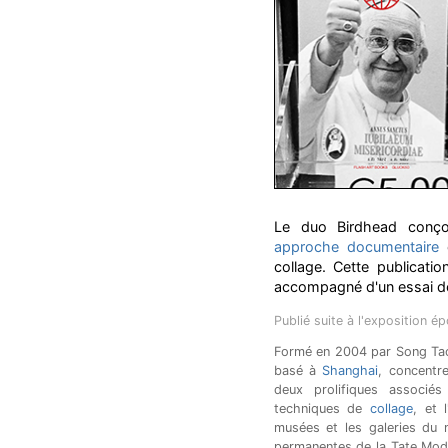
Le duo Birdhead conçoi
approche documentaire
e
collage. Cette publicatio
accompagné d'un essai de l
Publié suite à l'exposition é
Formé en 2004 par Song Tao 
basé à
Shanghai
, concentr
deux prolifiques associés
techniques de
collage
, et 
musées et les galeries du 
permanentes de la Tate Mo