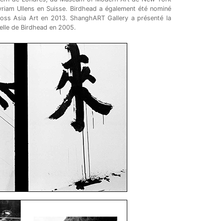
riam Ullens en Suisse. Birdhead a également été nominé
Boss Asia Art en 2013. ShanghART Gallery a présenté la
elle de Birdhead en 2005.