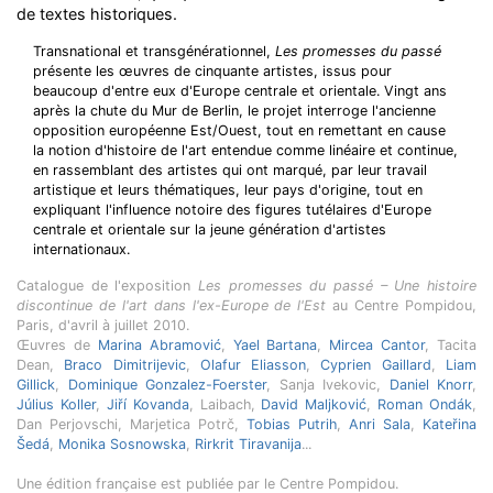
de textes historiques.
Transnational et transgénérationnel,
Les promesses du passé
présente les œuvres de cinquante artistes, issus pour
beaucoup d'entre eux d'Europe centrale et orientale. Vingt ans
après la chute du Mur de Berlin, le projet interroge l'ancienne
opposition européenne Est/Ouest, tout en remettant en cause
la notion d'histoire de l'art entendue comme linéaire et continue,
en rassemblant des artistes qui ont marqué, par leur travail
artistique et leurs thématiques, leur pays d'origine, tout en
expliquant l'influence notoire des figures tutélaires d'Europe
centrale et orientale sur la jeune génération d'artistes
internationaux.
Catalogue de l'exposition
Les promesses du passé – Une histoire
discontinue de l'art dans l'ex-Europe de l'Est
au Centre Pompidou,
Paris, d'avril à juillet 2010.
Œuvres de
Marina Abramović
,
Yael Bartana
,
Mircea Cantor
, Tacita
Dean,
Braco Dimitrijevic
,
Olafur Eliasson
,
Cyprien Gaillard
,
Liam
Gillick
,
Dominique Gonzalez-Foerster
, Sanja Ivekovic,
Daniel Knorr
,
Július Koller
,
Jiří Kovanda
, Laibach,
David Maljković
,
Roman Ondák
,
Dan Perjovschi, Marjetica Potrč,
Tobias Putrih
,
Anri Sala
,
Kateřina
Šedá
,
Monika Sosnowska
,
Rirkrit Tiravanija
...
Une édition française est publiée par le Centre Pompidou.