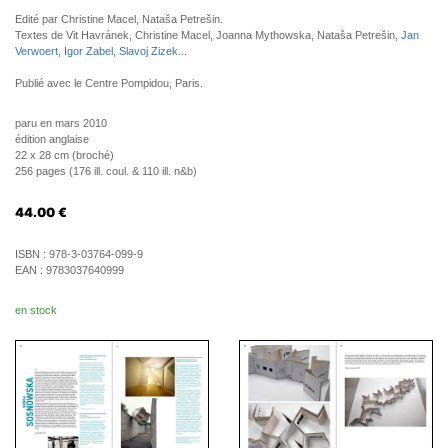
Edité par Christine Macel, Nataša Petrešin.
Textes de Vit Havránek, Christine Macel, Joanna Mythowska, Nataša Petrešin,
Jan
Verwoert
,
Igor Zabel
,
Slavoj Zizek
...
Publié avec le Centre Pompidou, Paris.
paru en mars 2010
édition anglaise
22 x 28 cm (broché)
256 pages (176 ill. coul. & 110 ill. n&b)
44.00
€
ISBN :
978-3-03764-099-9
EAN :
9783037640999
en stock