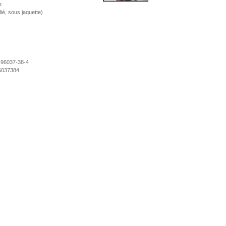
e
ié, sous jaquette)
-96037-38-4
6037384