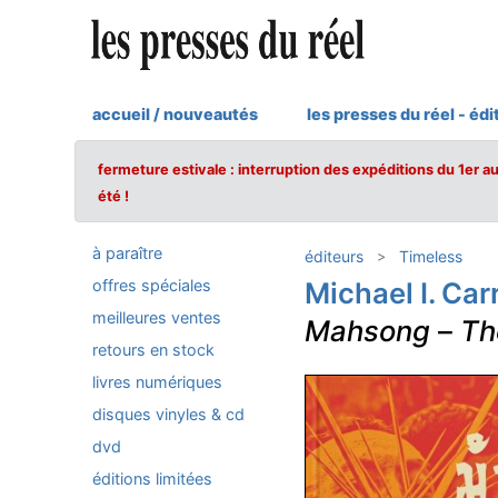
accueil / nouveautés
les presses du réel - édi
fermeture estivale : interruption des expéditions du 1er a
été !
à paraître
éditeurs
Timeless
offres spéciales
Michael I. Carr
meilleures ventes
Mahsong
–
Th
retours en stock
livres numériques
disques vinyles & cd
dvd
éditions limitées