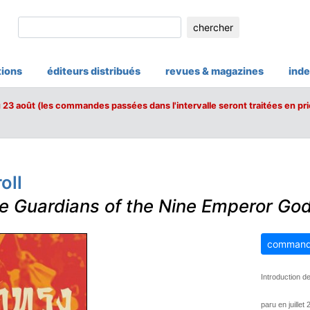
chercher
tions
éditeurs distribués
revues & magazines
inde
u 23 août (les commandes passées dans l'intervalle seront traitées en pri
oll
e Guardians of the Nine Emperor God
command
Introduction 
paru en juillet