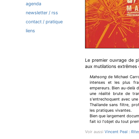
agenda
newsletter / rss
contact / pratique
liens
Le premier ouvrage de ph
aux mutilations extrêmes 
Mahsong
de Michael Carrol
intenses et les plus fr
empereurs. Bien au-delà de
une réalité brute de tra
s'entrechoquent avec une 
Thaïlande sans filtre, p
les pratiques vivantes.
Bien que largement documen
fait ici l'objet du tout pre
Voir aussi
Vincent Peal :
Rite