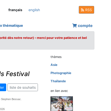
français
english
RSS
compte
x thématique
orité dès notre retour) – merci pour votre patience et bel
thèmes
Asie
s Festival
Photographie
Thaïlande
er
liste de souhaits
en lien avec
de Stephen Bessac.
 2026