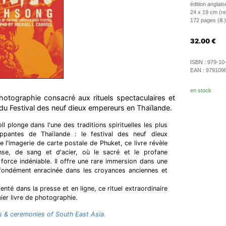
édition anglais
24 x 19 cm (rel
172 pages (ill.)
32.00
€
ISBN :
979-10
EAN :
979109
en stock
otographie consacré aux rituels spectaculaires et
du Festival des neuf dieux empereurs en Thaïlande.
l plonge dans l'une des traditions spirituelles les plus
appantes de Thaïlande : le festival des neuf dieux
 l'imagerie de carte postale de Phuket, ce livre révèle
nse, de sang et d'acier, où le sacré et le profane
force indéniable. Il offre une rare immersion dans une
rofondément enracinée dans les croyances anciennes et
té dans la presse et en ligne, ce rituel extraordinaire
mier livre de photographie.
s & ceremonies of South East Asia
.