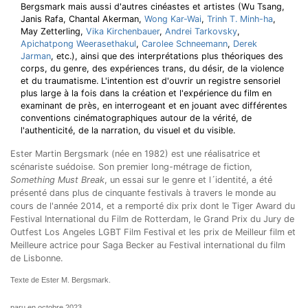
Bergsmark mais aussi d'autres cinéastes et artistes (Wu Tsang,
Janis Rafa, Chantal Akerman,
Wong Kar-Wai
,
Trinh T. Minh-ha
,
May Zetterling,
Vika Kirchenbauer
,
Andrei Tarkovsky
,
Apichatpong Weerasethakul
,
Carolee Schneemann
,
Derek
Jarman
, etc.), ainsi que des interprétations plus théoriques des
corps, du genre, des expériences trans, du désir, de la violence
et du traumatisme. L'intention est d'ouvrir un registre sensoriel
plus large à la fois dans la création et l'expérience du film en
examinant de près, en interrogeant et en jouant avec différentes
conventions cinématographiques autour de la vérité, de
l'authenticité, de la narration, du visuel et du visible.
Ester Martin Bergsmark (née en 1982) est une réalisatrice et
scénariste suédoise. Son premier long-métrage de fiction,
Something Must Break
, un essai sur le genre et l´identité, a été
présenté dans plus de cinquante festivals à travers le monde au
cours de l'année 2014, et a remporté dix prix dont le Tiger Award du
Festival International du Film de Rotterdam, le Grand Prix du Jury de
Outfest Los Angeles LGBT Film Festival et les prix de Meilleur film et
Meilleure actrice pour Saga Becker au Festival international du film
de Lisbonne.
Texte de Ester M. Bergsmark.
paru en octobre 2023