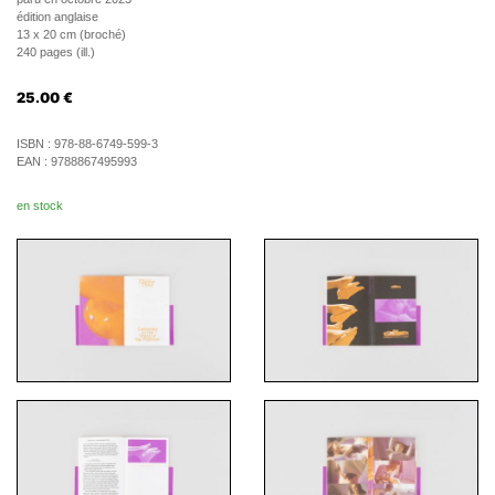
édition anglaise
13 x 20 cm (broché)
240 pages (ill.)
25.00
€
ISBN :
978-88-6749-599-3
EAN :
9788867495993
en stock