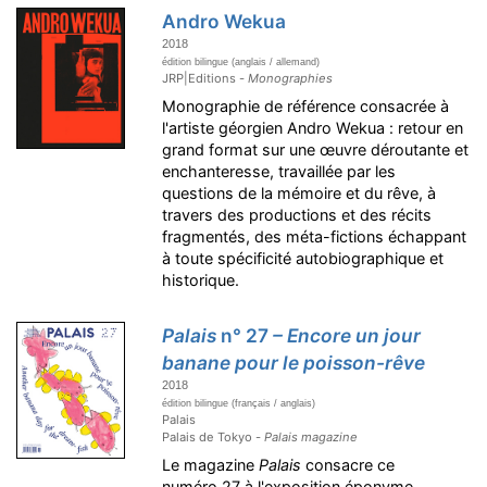
Andro Wekua
2018
édition bilingue (anglais / allemand)
JRP|Editions -
Monographies
Monographie de référence consacrée à
l'artiste géorgien Andro Wekua : retour en
grand format sur une œuvre déroutante et
enchanteresse, travaillée par les
questions de la mémoire et du rêve, à
travers des productions et des récits
fragmentés, des méta-fictions échappant
à toute spécificité autobiographique et
historique.
Palais
n° 27
– Encore un jour
banane pour le poisson-rêve
2018
édition bilingue (français / anglais)
Palais
Palais de Tokyo -
Palais magazine
Le magazine
Palais
consacre ce
numéro 27 à l'exposition éponyme,