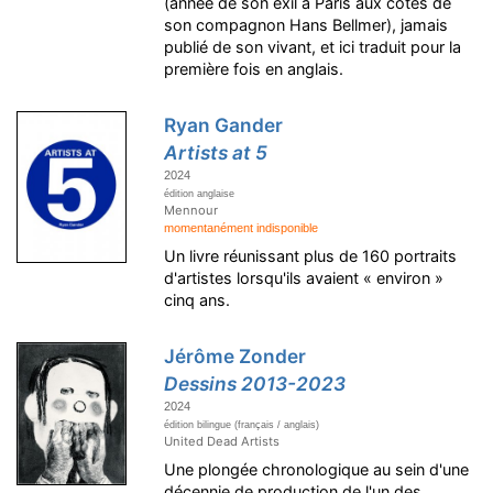
(année de son exil à Paris aux côtés de
son compagnon Hans Bellmer), jamais
publié de son vivant, et ici traduit pour la
première fois en anglais.
Ryan Gander
Artists at 5
2024
édition anglaise
Mennour
momentanément indisponible
Un livre réunissant plus de 160 portraits
d'artistes lorsqu'ils avaient « environ »
cinq ans.
Jérôme Zonder
Dessins 2013-2023
2024
édition bilingue (français / anglais)
United Dead Artists
Une plongée chronologique au sein d'une
décennie de production de l'un des